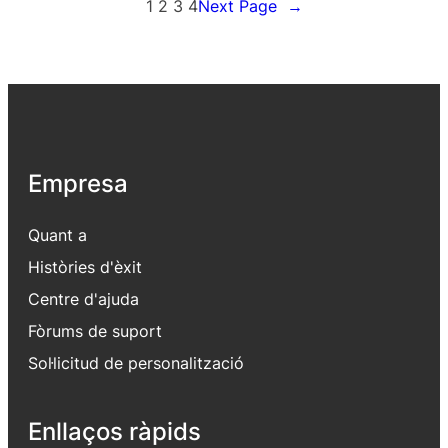
1
2
3
4
Next Page
→
Empresa
Quant a
Històries d'èxit
Centre d'ajuda
Fòrums de suport
Sol·licitud de personalització
Enllaços ràpids