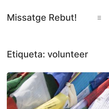
Vés
al
Missatge Rebut!
contingut
Etiqueta:
volunteer