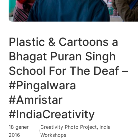
Plastic & Cartoons a
Bhagat Puran Singh
School For The Deaf –
#Pingalwara
#Amristar
#IndiaCreativity
18 gener
Creativity Photo Project
, 
India
/
2016
Workshops