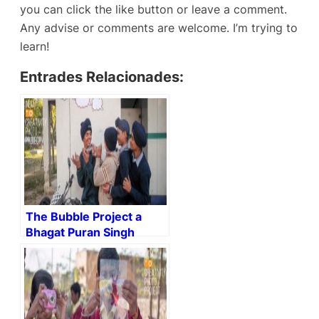
you can click the like button or leave a comment.
Any advise or comments are welcome. I’m trying to
learn!
Entrades Relacionades:
The Bubble Project a
Bhagat Puran Singh
School For The Deaf –
#Pingalwara #Amristar
#IndiaCreativity