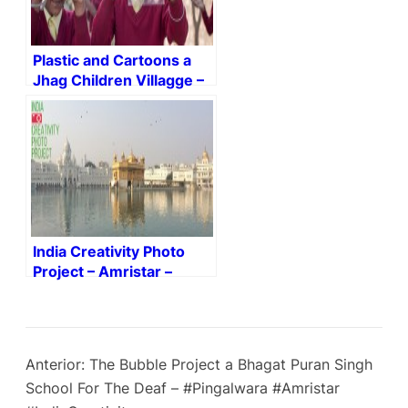
Plastic and Cartoons a
Jhag Children Villagge –
Rajasthan – i-india
India Creativity Photo
Project – Amristar –
#IndiaCreativity #India
#Photo
Anterior:
The Bubble Project a Bhagat Puran Singh
School For The Deaf – #Pingalwara #Amristar