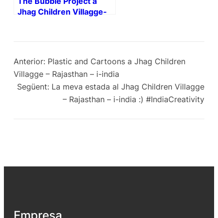
The Bubble Project a
Jhag Children Villagge-
Rajasthan – i-india
Anterior:
Plastic and Cartoons a Jhag Children
Villagge – Rajasthan – i-india
Següent:
La meva estada al Jhag Children Villagge
– Rajasthan – i-india :) #IndiaCreativity
Empresa