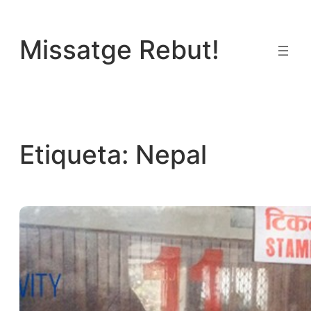
Vés
al
Missatge Rebut!
contingut
Etiqueta:
Nepal