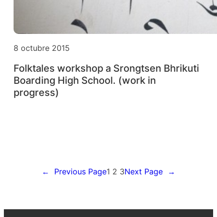
8 octubre 2015
Folktales workshop a Srongtsen Bhrikuti
Boarding High School. (work in
progress)
←
Previous Page
1
2
3
Next Page
→