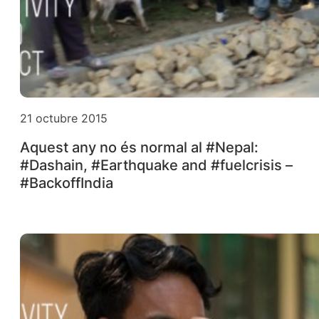
21 octubre 2015
Aquest any no és normal al #Nepal:
#Dashain, #Earthquake and #fuelcrisis –
#BackoffIndia