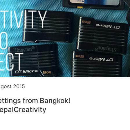
agost 2015
ettings from Bangkok!
epalCreativity