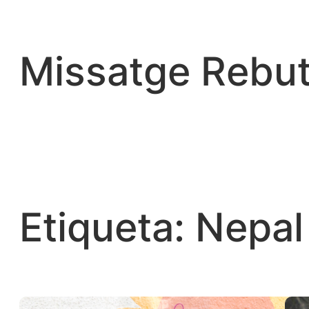
Vés
al
contingut
Missatge Rebut
Etiqueta:
Nepal