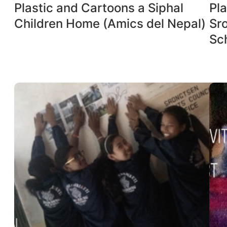
Plastic and Cartoons a Siphal
Pl
Children Home (Amics del Nepal)
Sr
Sc