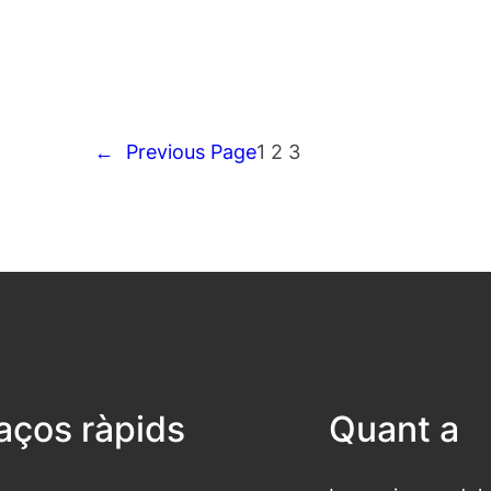
←
Previous Page
1
2
3
laços ràpids
Quant a