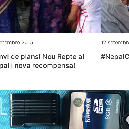
setembre 2015
12 setembr
vi de plans! Nou Repte al
#NepalCr
pal i nova recompensa!