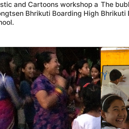
astic and Cartoons workshop a
The bubb
ongtsen Bhrikuti Boarding High
Bhrikuti
hool.