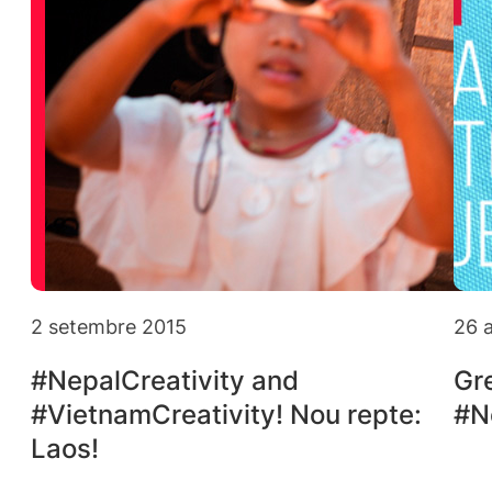
2 setembre 2015
26 
#NepalCreativity and
Gr
#VietnamCreativity! Nou repte:
#N
Laos!