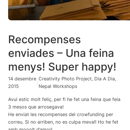
Recompenses
enviades – Una feina
menys! Super happy!
14 desembre
Creativity Photo Project
, 
Dia A Dia
, 
/
2015
Nepal Workshops
Avui estic molt feliç, per fi he fet una feina que feia
3 mesos que arrosegava!
He enviat les recompenses del crowfunding per
correu. Si no arriben, no es culpa meva!! Ho he fet
amb mooolt d’amor!