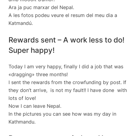
Ara ja puc marxar del Nepal.
A les fotos podeu veure el resum del meu dia a
Katmandú.
Rewards sent – A work less to do!
Super happy!
Today I am very happy, finally I did a job that was
«dragging» three months!
I sent the rewards from the crowfunding by post. If
they don’t arrive, is not my fault!! I have done with
lots of love!
Now I can leave Nepal.
In the pictures you can see how was my day in
Kathmandu.