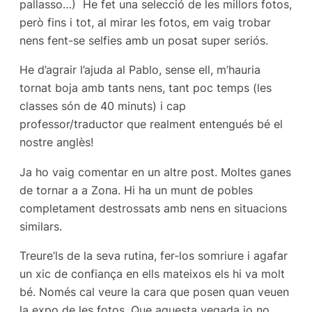
pallasso…) He fet una selecció de les millors fotos,
però fins i tot, al mirar les fotos, em vaig trobar
nens fent-se selfies amb un posat super seriós.
He d’agrair l’ajuda al Pablo, sense ell, m’hauria
tornat boja amb tants nens, tant poc temps (les
classes són de 40 minuts) i cap
professor/traductor que realment entengués bé el
nostre anglès!
Ja ho vaig comentar en un altre post. Moltes ganes
de tornar a a Zona. Hi ha un munt de pobles
completament destrossats amb nens en situacions
similars.
Treure’ls de la seva rutina, fer-los somriure i agafar
un xic de confiança en ells mateixos els hi va molt
bé. Només cal veure la cara que posen quan veuen
la expo de les fotos. Que aquesta vegada jo no