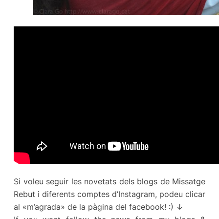
Si voleu seguir les novetats dels blogs de Missatge
Rebut i diferents comptes d’Instagram, podeu clicar
al «m’agrada» de la pàgina del facebook! :) ↓