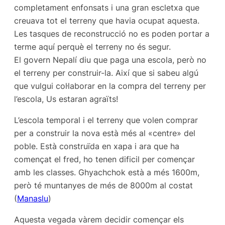
completament enfonsats i una gran escletxa que
creuava tot el terreny que havia ocupat aquesta.
Les tasques de reconstrucció no es poden portar a
terme aquí perquè el terreny no és segur.
El govern Nepalí diu que paga una escola, però no
el terreny per construir-la. Així que si sabeu algú
que vulgui col·laborar en la compra del terreny per
l’escola, Us estaran agraïts!
L’escola temporal i el terreny que volen comprar
per a construir la nova està més al «centre» del
poble. Està construïda en xapa i ara que ha
començat el fred, ho tenen dificil per començar
amb les classes. Ghyachchok està a més 1600m,
però té muntanyes de més de 8000m al costat
(
Manaslu
)
Aquesta vegada vàrem decidir començar els