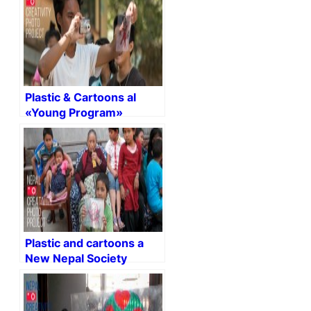
Plastic & Cartoons al
«Young Program»
d’Amics del Nepal –
Kathmandu
Plastic and cartoons a
New Nepal Society
Centre Children home