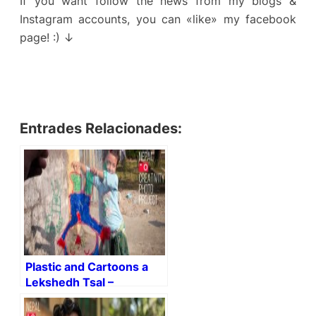
If you want follow the news from my blogs &
Instagram accounts, you can «like» my facebook
page! :) ↓
Entrades Relacionades:
Plastic and Cartoons a
Lekshedh Tsal –
Jampaling ‪‎Tibetan‬
settlement