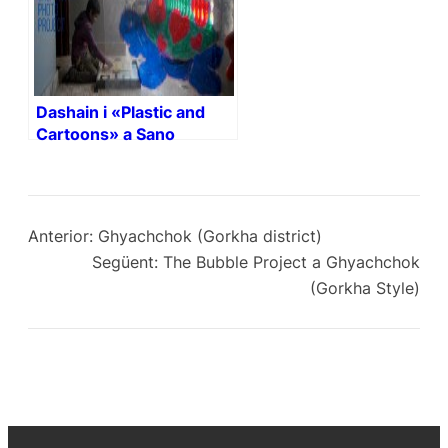
Dashain i «Plastic and
Cartoons» a Sano
Sansar! (Petit Món)
Anterior:
Ghyachchok (Gorkha district)
Següent:
The Bubble Project a Ghyachchok
(Gorkha Style)