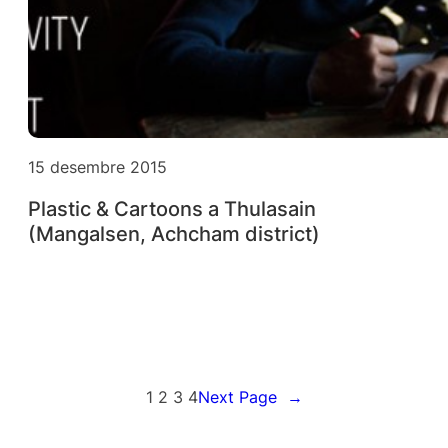
15 desembre 2015
Plastic & Cartoons a Thulasain
(Mangalsen, Achcham district)
1
2
3
4
Next Page
→