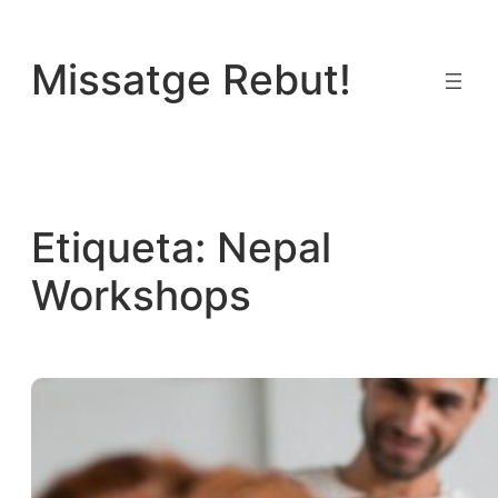
Vés
al
Missatge Rebut!
contingut
Etiqueta:
Nepal
Workshops