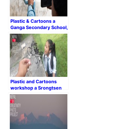
Plastic & Cartoons a
Ganga Secondary School,
Tesinge (Mangalsen,
Achcham district)
Plastic and Cartoons
workshop a Srongtsen
Bhrikuti Boarding High
School.