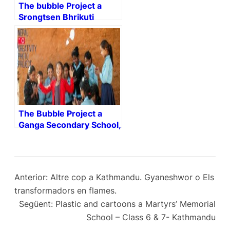
The bubble Project a
Srongtsen Bhrikuti
Boarding High School.
The Bubble Project a
Ganga Secondary School,
Tesinge (Mangalsen,
Achcham district)
Anterior:
Altre cop a Kathmandu. Gyaneshwor o Els
transformadors en flames.
Següent:
Plastic and cartoons a Martyrs’ Memorial
School – Class 6 & 7- Kathmandu