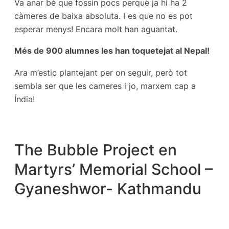
Va anar bé que fossin pocs perquè ja hi ha 2
càmeres de baixa absoluta. I es que no es pot
esperar menys! Encara molt han aguantat.
Més de 900 alumnes les han toquetejat al Nepal!
Ara m’estic plantejant per on seguir, però tot
sembla ser que les cameres i jo, marxem cap a
Índia!
The Bubble Project en
Martyrs’ Memorial School –
Gyaneshwor- Kathmandu