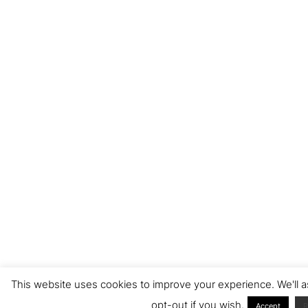
This website uses cookies to improve your experience. We'll a
opt-out if you wish.
Accept
R