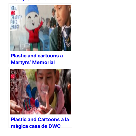
School – Class 6 & 7-
Kathmandu
Plastic and cartoons a
Martyrs’ Memorial
School – Class 4 & 5-
Kathmandu
Plastic and Cartoons a la
màgica casa de DWC
Nepal