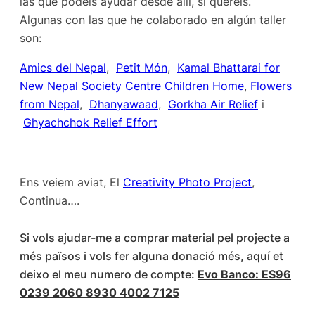
las que podéis ayudar desde allí, si queréis.
Algunas con las que he colaborado en algún taller
son:
Amics del Nepal
,
Petit Món
,
Kamal Bhattarai for
New Nepal Society Centre Children Home
,
Flowers
from Nepal
,
Dhanyawaad
,
Gorkha Air Relief
i
Ghyachchok Relief Effort
Ens veiem aviat, El
Creativity Photo Project
,
Continua….
Si vols ajudar-me a comprar material pel projecte a
més països i vols fer alguna donació més, aquí et
deixo el meu numero de compte:
Evo Banco: ES96
0239 2060 8930 4002 7125