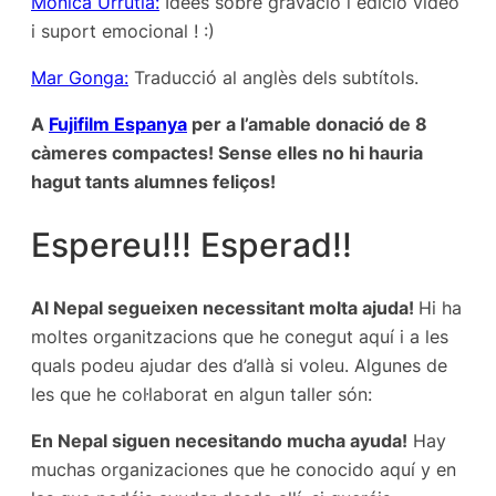
Monica Urrutia:
Idees sobre gravació i edició vídeo
i suport emocional ! :)
Mar Gonga:
Traducció al anglès dels subtítols.
A
Fujifilm Espanya
per a l’amable donació de 8
càmeres compactes! Sense elles no hi hauria
hagut tants alumnes feliços!
Espereu!!! Esperad!!
Al Nepal segueixen necessitant molta ajuda!
Hi ha
moltes organitzacions que he conegut aquí i a les
quals podeu ajudar des d’allà si voleu. Algunes de
les que he col·laborat en algun taller són:
En Nepal siguen necesitando mucha ayuda!
Hay
muchas organizaciones que he conocido aquí y en