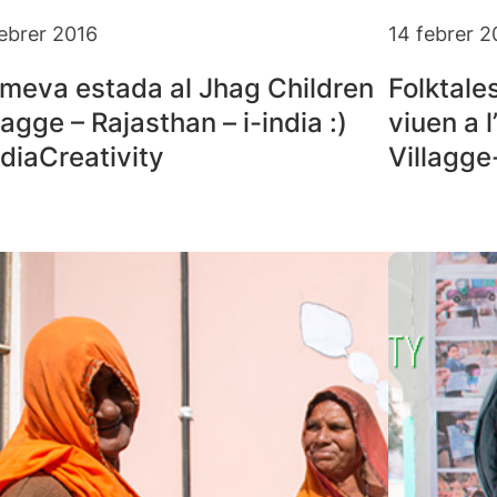
febrer 2016
14 febrer 2
 meva estada al Jhag Children
Folktale
lagge – Rajasthan – i-india :)
viuen a 
diaCreativity
Villagge