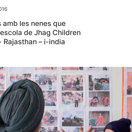
016
s amb les nenes que
l’escola de Jhag Children
- Rajasthan – i-india