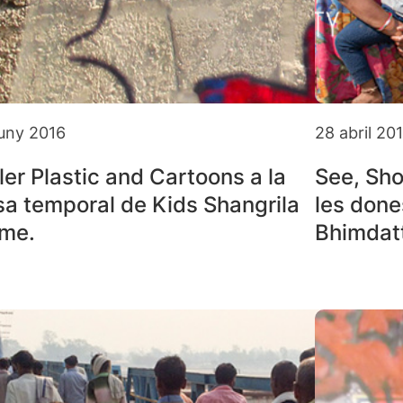
juny 2016
28 abril 20
ler Plastic and Cartoons a la
See, Sho
sa temporal de Kids Shangrila
les done
me.
Bhimdat