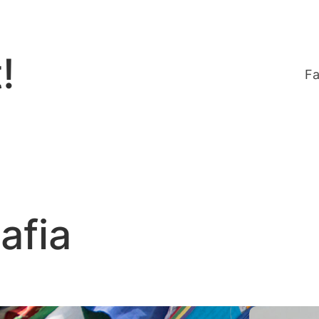
!
Fa
afia