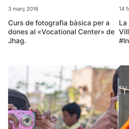
3 març 2016
14 
Curs de fotografia bàsica per a
La
dones al «Vocational Center» de
Vil
Jhag.
#In