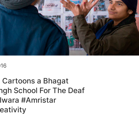
016
& Cartoons a Bhagat
ngh School For The Deaf
lwara #Amristar
eativity