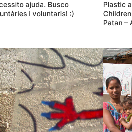
cessito ajuda. Busco
Plastic 
untàries i voluntaris! :)
Children
Patan – 