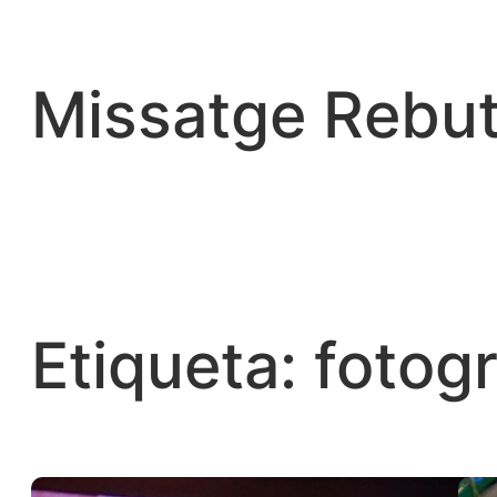
Vés
al
contingut
Missatge Rebut
Etiqueta:
fotogr