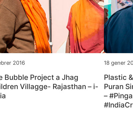
ebrer 2016
18 gener 2
e Bubble Project a Jhag
Plastic 
ldren Villagge- Rajasthan – i-
Puran Si
ia
– #Pinga
#IndiaCr