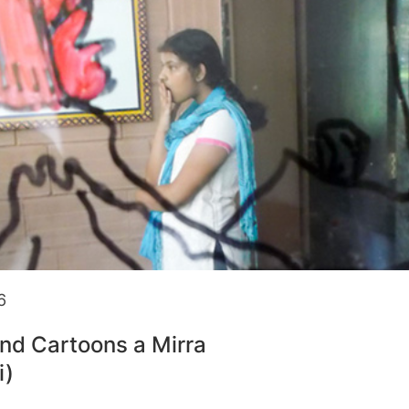
6
and Cartoons a Mirra
i)