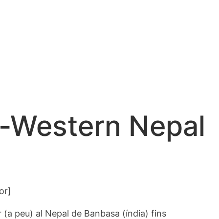
r-Western Nepal
or]
r (a peu) al Nepal de Banbasa (índia) fins