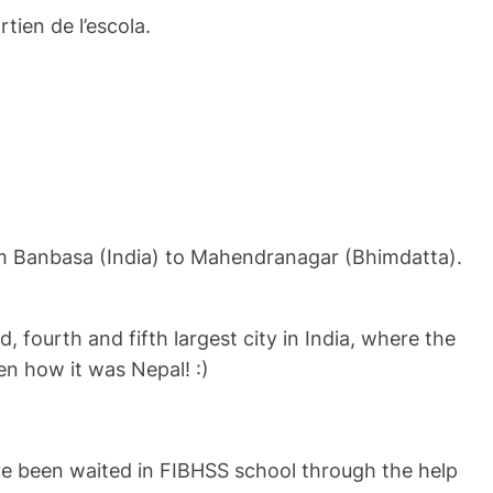
tien de l’escola.
rom Banbasa (India) to Mahendranagar (Bhimdatta).
, fourth and fifth largest city in India, where the
en how it was Nepal! :)
ave been waited in FIBHSS school through the help