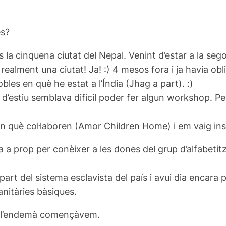
es?
la cinquena ciutat del Nepal. Venint d’estar a la segon
ealment una ciutat! Ja! :) 4 mesos fora i ja havia obl
les en què he estat a l’Índia (Jhag a part). :)
s d’estiu semblava difícil poder fer algun workshop. P
què col·laboren (Amor Children Home) i em vaig insta
a a prop per conèixer a les dones del grup d’alfabetit
part del sistema esclavista del país i avui dia encara
anitàries bàsiques.
e l’endemà començàvem.