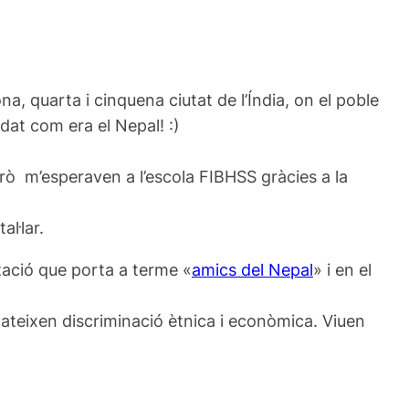
a, quarta i cinquena ciutat de l’Índia, on el poble
idat com era el Nepal! :)
erò m’esperaven a l’escola FIBHSS gràcies a la
l·lar.
zació que porta a terme «
amics del Nepal
» i en el
 pateixen discriminació ètnica i econòmica. Viuen