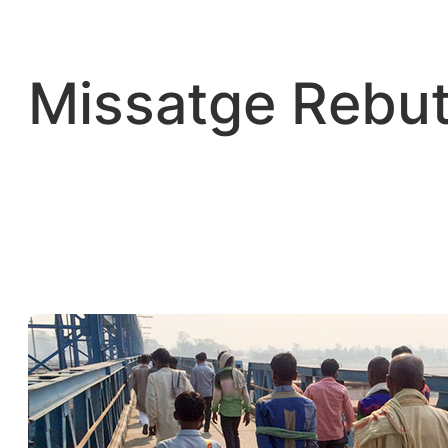
Vés
al
contingut
Missatge Rebut