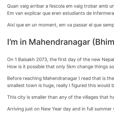
Quan vaig arribar a l’escola em vaig trobar amb un
Em van explicar que eren estudiants de Infermera
Així que en un moment, em va passar el que sempre
I’m in Mahendranagar (Bhi
On 1 Baisakh 2073, the first day of the new Nepa
How is it possible that only 5km change things 
Before reaching Mahendranagar I read that is the f
smallest town is huge, really I figured this would
This city is smaller than any of the villages that h
Arriving just on New Year day and in full summer