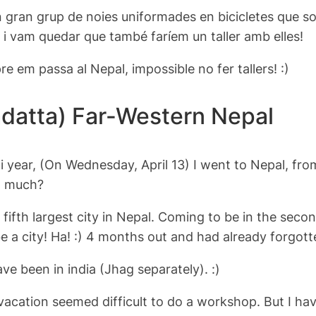
 gran grup de noies uniformades en bicicletes que sor
 i vam quedar que també faríem un taller amb elles!
 em passa al Nepal, impossible no fer tallers! :)
mdatta) Far-Western Nepal
li year, (On Wednesday, April 13) I went to Nepal, f
so much?
ifth largest city in Nepal. Coming to be in the second
 be a city! Ha! :) 4 months out and had already forgott
ave been in india (Jhag separately). :)
 vacation seemed difficult to do a workshop. But I h