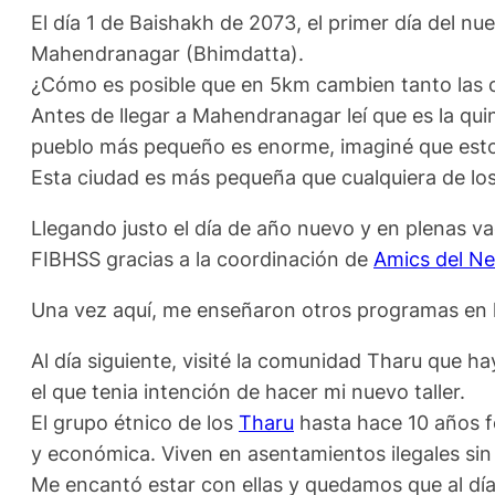
El día 1 de Baishakh de 2073, el primer día del nu
Mahendranagar (Bhimdatta).
¿Cómo es posible que en 5km cambien tanto las 
Antes de llegar a Mahendranagar leí que es la qui
pueblo más pequeño es enorme, imaginé que esto s
Esta ciudad es más pequeña que cualquiera de los 
Llegando justo el día de año nuevo y en plenas v
FIBHSS gracias a la coordinación de
Amics del Ne
Una vez aquí, me enseñaron otros programas en l
Al día siguiente, visité la comunidad Tharu que ha
el que tenia intención de hacer mi nuevo taller.
El grupo étnico de los
Tharu
hasta hace 10 años fo
y económica. Viven en asentamientos ilegales sin 
Me encantó estar con ellas y quedamos que al d