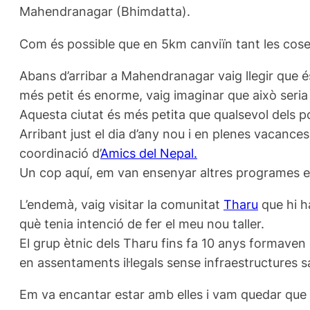
Mahendranagar (Bhimdatta).
Com és possible que en 5km canviïn tant les cos
Abans d’arribar a Mahendranagar vaig llegir que és 
més petit és enorme, vaig imaginar que això seria r
Aquesta ciutat és més petita que qualsevol dels pob
Arribant just el dia d’any nou i en plenes vacance
coordinació d’
Amics del Nepal.
Un cop aquí, em van ensenyar altres programes en 
L’endemà, vaig visitar la comunitat
Tharu
que hi h
què tenia intenció de fer el meu nou taller.
El grup ètnic dels Tharu fins fa 10 anys formaven 
en assentaments il·legals sense infraestructures s
Em va encantar estar amb elles i vam quedar qu