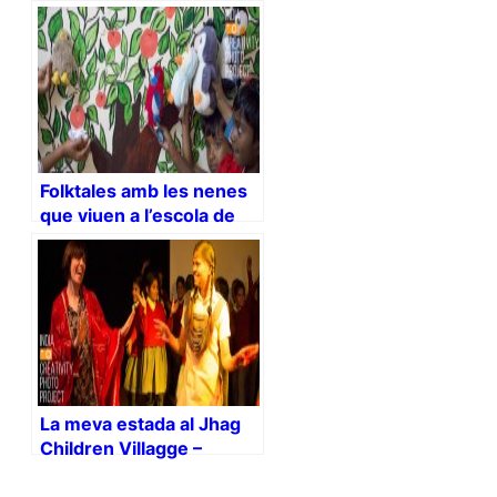
Rajasthan – i-india
Folktales amb les nenes
que viuen a l’escola de
Jhag Children Villagge-
Rajasthan – i-india
La meva estada al Jhag
Children Villagge –
Rajasthan – i-india :)
#IndiaCreativity