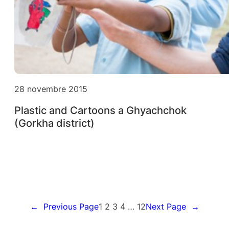
28 novembre 2015
Plastic and Cartoons a Ghyachchok
(Gorkha district)
←
Previous Page
1
2
3
4
…
12
Next Page
→