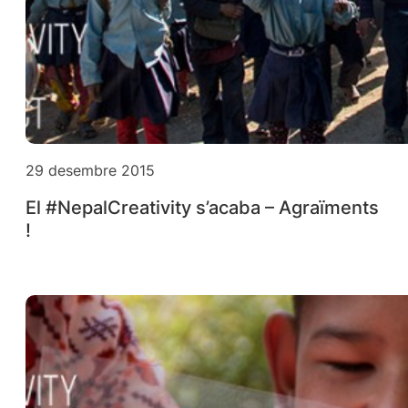
29 desembre 2015
El #NepalCreativity s’acaba – Agraïments
!