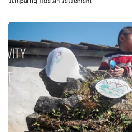
Jampaling ‪‎Tibetan‬ settlement