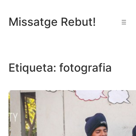
Vés
al
Missatge Rebut!
contingut
Etiqueta:
fotografia