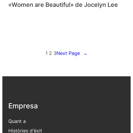
«Women are Beautiful» de Jocelyn Lee
1
2
3
Next Page
→
Empresa
Quant a
Històries d'èxit