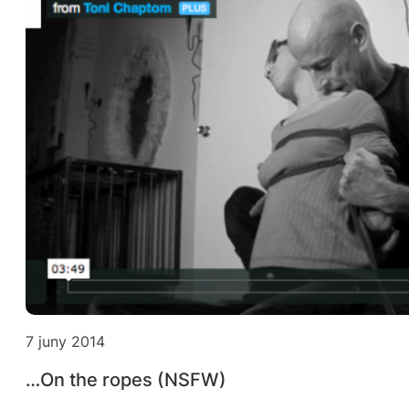
7 juny 2014
…On the ropes (NSFW)