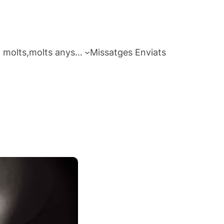
 molts,molts anys…
Missatges Enviats