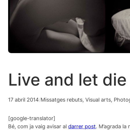
Live and let di
17 abril 2014
/
Missatges rebuts
, 
Visual arts, Phot
[google-translator]
Bé, com ja vaig avisar al
darrer post
. M’agrada la 