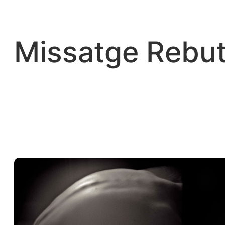
Vés
al
contingut
Missatge Rebut