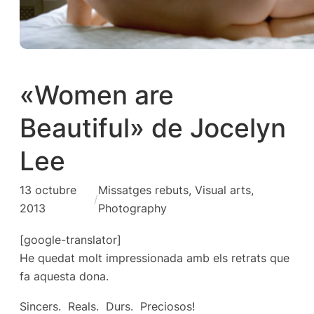
«Women are
Beautiful» de Jocelyn
Lee
13 octubre
Missatges rebuts
, 
Visual arts,
/
2013
Photography
[google-translator]
He quedat molt impressionada amb els retrats que
fa aquesta dona.
Sincers. Reals. Durs. Preciosos!