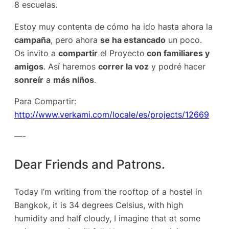
8 escuelas.
Estoy muy contenta de cómo ha ido hasta ahora la
campaña
, pero ahora
se ha estancado
un poco.
Os invito a
compartir
el Proyecto
con familiares y
amigos
. Así haremos
correr la voz
y podré hacer
sonreír
a
más niños
.
Para Compartir:
http://www.verkami.com/locale/es/projects/12669
—-
Dear Friends and Patrons.
Today I’m writing from the rooftop of a hostel in
Bangkok, it is 34 degrees Celsius, with high
humidity and half cloudy, I imagine that at some