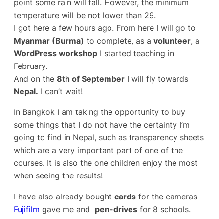
point some rain will fall. However, the minimum
temperature will be not lower than 29.
I got here a few hours ago. From here I will go to
Myanmar (Burma)
to complete, as a
volunteer
, a
WordPress workshop
I started teaching in
February.
And on the
8th of September
I will fly towards
Nepal.
I can’t wait!
In Bangkok I am taking the opportunity to buy
some things that I do not have the certainty I’m
going to find in Nepal, such as transparency sheets
which are a very important part of one of the
courses. It is also the one children enjoy the most
when seeing the results!
I have also already bought
cards
for the cameras
Fujifilm
gave me and
pen-drives
for 8 schools.