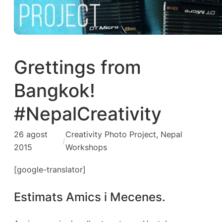
Grettings from
Bangkok!
#NepalCreativity
26 agost
Creativity Photo Project
, 
Nepal
/
2015
Workshops
[google-translator]
Estimats Amics i Mecenes.