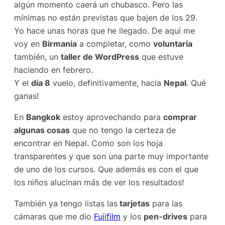
algún momento caerá un chubasco. Pero las
mínimas no están previstas que bajen de los 29.
Yo hace unas horas que he llegado. De aquí me
voy en
Birmania
a completar, como
voluntaria
también, un
taller de WordPress
que estuve
haciendo en febrero.
Y el
día 8
vuelo, definitivamente, hacia
Nepal
. Qué
ganas!
En
Bangkok
estoy aprovechando para
comprar
algunas cosas
que no tengo la certeza de
encontrar en Nepal. Como son los hoja
transparentes y que son una parte muy importante
de uno de los cursos. Que además es con el que
los niños alucinan más de ver los resultados!
También ya tengo listas las
tarjetas
para las
cámaras que me dio
Fujifilm
y los
pen-drives
para