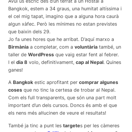
Avui us escric des d’un terrat a un Hostal a
Bangkok, estem a 34 graus, una humitat altíssima i
el cel mig tapat, imagino que a alguna hora caurà
algun xàfec. Però les mínimes no estan previstes
que baixin dels 29.
Jo fa unes hores que he arribat. D’aquí marxo a
Birmània
a completar, com a
voluntària
també, un
taller de
WordPress
que vaig estar fent al febrer.
I el
dia 8
volo, definitivament,
cap al Nepal
. Quines
ganes!
A
Bangkok
estic aprofitant per
comprar algunes
coses
que no tinc la certesa de trobar al Nepal.
Com els full transparents, que són una part molt
important d’un dels cursos. Doncs és amb el que
els nens més al·lucinen de veure el resultats!
També ja tinc a punt les
targete
s per les càmeres