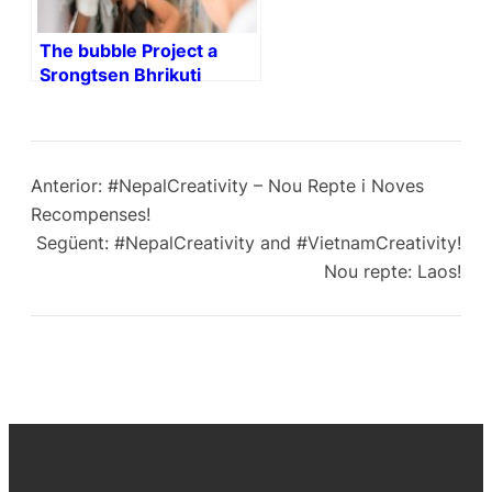
The bubble Project a
Srongtsen Bhrikuti
Boarding High School.
Anterior:
#NepalCreativity – Nou Repte i Noves
Recompenses!
Següent:
#NepalCreativity and #VietnamCreativity!
Nou repte: Laos!