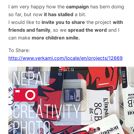
I am very happy how the
campaign
has bern doing
so far, but now
it has stalled
a bit.
I would like to
invite you to share
the project
with
friends and family
, so we
spread the word
and I
can make
more children smile.
To Share:
http://www.verkami.com/locale/en/projects/12669