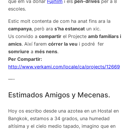
que em va donar
Fujifilm
i els
pen-drives
per a 8
escoles.
Estic molt contenta de com ha anat fins ara la
campanya
, però ara
s’ha estancat
un xic.
Us convido a
compartir
el Projecte
amb familiars i
amics
. Així farem
córrer la veu
i podré fer
somriure
a
més nens
.
Per Compartir:
http://www.verkami.com/locale/ca/projects/12669
—-
Estimados Amigos y Mecenas.
Hoy os escribo desde una azotea en un Hostal en
Bangkok, estamos a 34 grados, una humedad
altísima y el cielo medio tapado, imagino que en