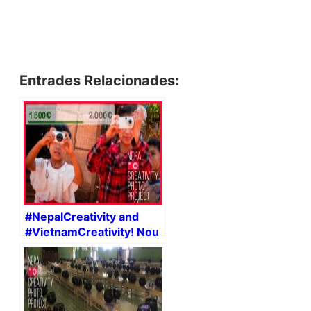
Entrades Relacionades:
#NepalCreativity and
#VietnamCreativity! Nou
repte: Laos!