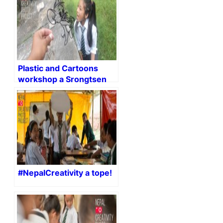
Plastic and Cartoons
workshop a Srongtsen
Bhrikuti Boarding High
School.
#NepalCreativity a tope!