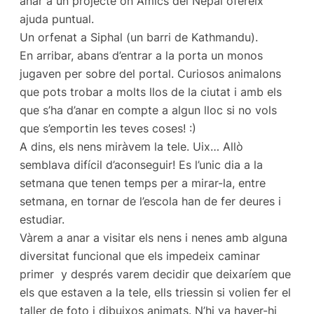
anar a un projecte on Amics del Nepal ofereix
ajuda puntual.
Un orfenat a Siphal (un barri de Kathmandu).
En arribar, abans d’entrar a la porta un monos
jugaven per sobre del portal. Curiosos animalons
que pots trobar a molts llos de la ciutat i amb els
que s’ha d’anar en compte a algun lloc si no vols
que s’emportin les teves coses! :)
A dins, els nens miràvem la tele. Uix… Allò
semblava difícil d’aconseguir! Es l’unic dia a la
setmana que tenen temps per a mirar-la, entre
setmana, en tornar de l’escola han de fer deures i
estudiar.
Vàrem a anar a visitar els nens i nenes amb alguna
diversitat funcional que els impedeix caminar
primer y després varem decidir que deixaríem que
els que estaven a la tele, ells triessin si volien fer el
taller de foto i dibuixos animats. N’hi va haver-hi