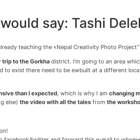
would say: Tashi Dele
lready teaching the «Nepal Creativity Photo Project” 
 trip to the Gorkha
district. I’m going to an area whic
o exist there need to be ewbuilt at a different locat
nsive than I expected
, which is why I am
changing m
ng else)
the video with all the tales
from
the worksho
ion!
on facebook/twitter and forward this e-mail to whoeve