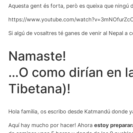
Aquesta gent és forta, però es queixa que ningú de
https://www.youtube.com/watch?v=3mNOfurZc
Si algú de vosaltres té ganes de venir al Nepal a c
Namaste!
…O como dirían en l
Tibetana)!
Hola familia, os escribo desde Katmandú donde ya
Aquí hay mucho por hacer! Ahora
estoy preparara