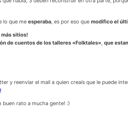
 que había, 3 deben reconstruir en otra parte, porq
 lo que me
esperaba
, es por eso que
modifico el úl
 más sitios!
ión de cuentos de los talleres «Folktales»
,
que esta
r y reenviar el mail a quien creaís que le puede inte
9
 buen rato a mucha gente! :)