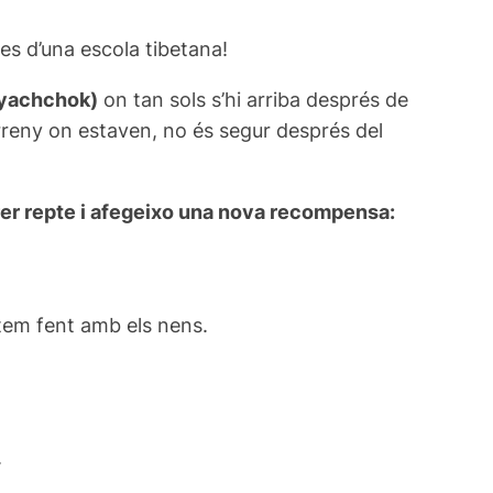
es d’una escola tibetana!
yachchok)
on tan sols s’hi arriba després de
terreny on estaven, no és segur després del
rer repte i afegeixo una nova recompensa:
tem fent amb els nens.
.