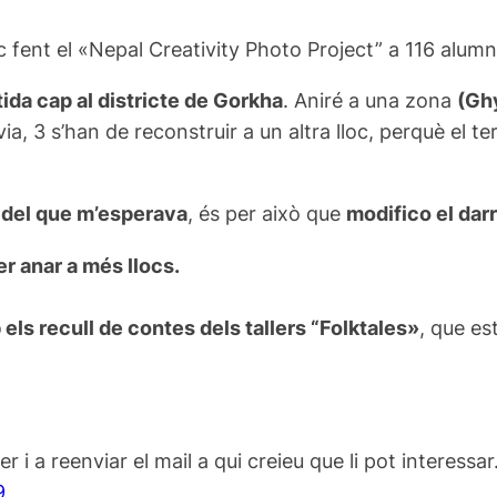
c fent el «Nepal Creativity Photo Project” a 116 alumn
tida cap al districte de Gorkha
. Aniré a una zona
(Gh
ia, 3 s’han de reconstruir a un altra lloc, perquè el 
 del que m’esperava
, és per això que
modifico el dar
r anar a més llocs.
els recull de contes dels tallers “Folktales»
, que es
i a reenviar el mail a qui creieu que li pot interessar
9