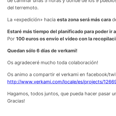
de caminar unas 5 horas y donde de los 9 pueblos
del terremoto.
La «expedición» hacia
esta zona será más cara
de
Estaré más tiempo del planificado para poder ir a
Por
100 euros os envío el vídeo con la recopilac
Quedan sólo 6 días de verkami!
Os agradeceré mucho toda colaboración!
Os animo a compartir el verkami en facebook/twitte
http://www.verkami.com/locale/es/projects/1266
Hagamos, todos juntos, que pueda hacer pasar un
Gracias!