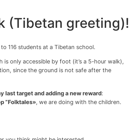
k (Tibetan greeting)!
to 116 students at a Tibetan school.
h is only accessible by foot (it’s a 5-hour walk),
ion, since the ground is not safe after the
y last target and adding a new reward
:
p ”Folktales»
, we are doing with the children.
r you think might be interested.