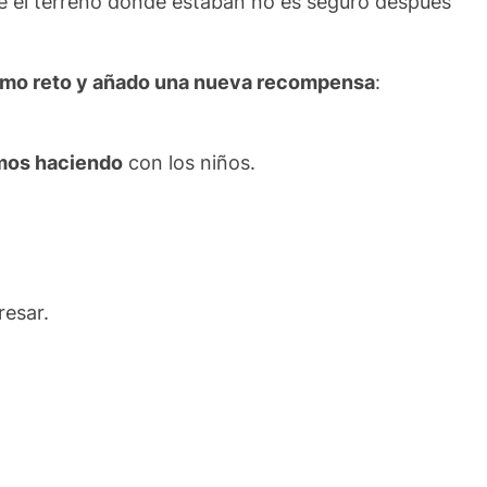
ue el terreno donde estaban no es seguro después
timo reto y añado una nueva recompensa
:
mos haciendo
con los niños.
resar.