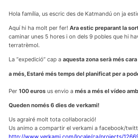
Hola família, us escric des de Katmandú on ja esti
Aquí hi ha molt per fer!
Ara estic preparant la sor
caminar unes 5 hores i on dels 9 pobles que hi hav
terratrèmol.
La “expedició” cap a
aquesta zona serà més cara
a més, Estaré més temps del planificat per a pode
Per
100 euros
us envio a
més a més el vídeo amb 
Queden només 6 dies de verkami!
Us agrairé molt tota col·laboració!
Us animo a compartir el verkami a facebook/twitter 
http://www.verkami.com/locale/ca/projects/1266