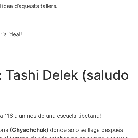
idea d’aquests tallers.
ia ideal!
 Tashi Delek (saludo
a 116 alumnos de una escuela tibetana!
zona
(Ghyachchok)
donde sólo se llega después