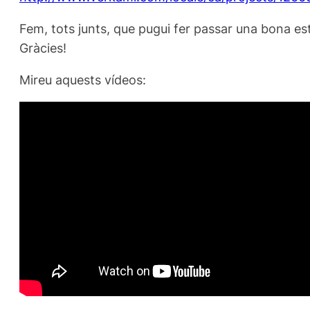
Fem, tots junts, que pugui fer passar una bona es
Gràcies!
Mireu aquests vídeos: