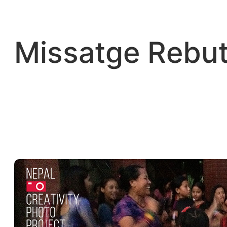
Vés
al
contingut
Missatge Rebut