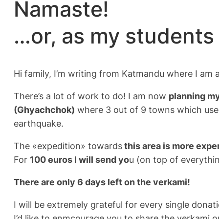
Namaste!
…or, as my students 
Hi family, I’m writing from Katmandu where I am a
There’s a lot of work to do! I am now
planning my
(Ghyachchok)
where 3 out of 9 towns which used t
earthquake.
The «expedition» towards
this area is more expe
For
100 euros I will send yo
u (on top of everythi
There are only 6 days left on the verkami!
I will be extremely grateful for every single donat
I’d like to enmcourage you to share the verkami 