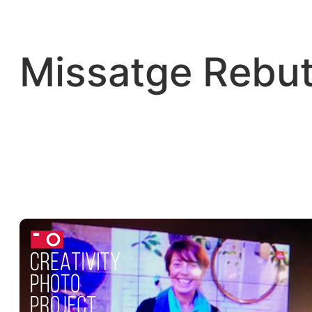
Vés
al
contingut
Missatge Rebut