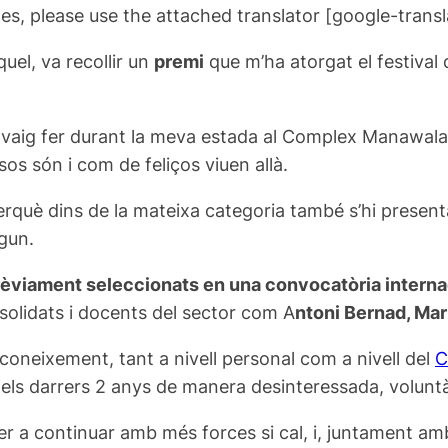
es, please use the attached translator [google-trans
quel, va recollir un
premi
que m’ha atorgat el festival
ue vaig fer durant la meva estada al Complex Manawala
os són i com de feliços viuen allà.
erquè dins de la mateixa categoria també s’hi prese
gun.
èviament seleccionats en una convocatòria interna
nsolidats i docents del sector com A
ntoni Bernad, Mar
oneixement, tant a nivell personal com a nivell del
C
t els darrers 2 anys de manera desinteressada, voluntà
per a continuar amb més forces si cal, i, juntament am