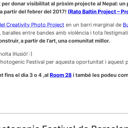
per donar visibilitat al pròxim projecte al Nepal: un 
 partir del febrer del 2017!
(Rato Baltin Project – P
del Creativity Photo Project
en un barri marginal de
Bu
aralles entre bandes amb violència i tota l’estigmati
struir, a partir de l’art, una comunitat millor.
a il·lusió! :)
el Photogenic Festival per aquesta oportunitat i aquest 
fins el dia 3 o 4 ,al
Room 28
i també les podeu compr