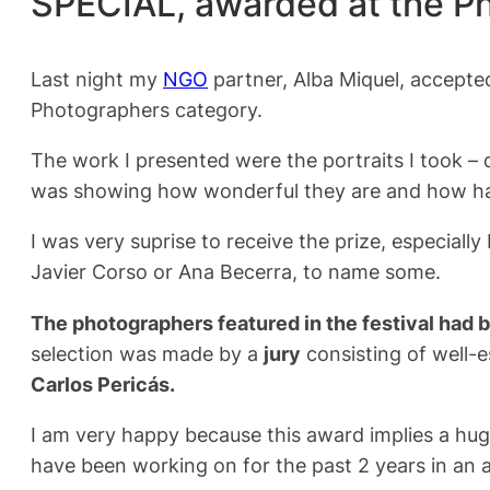
SPECIAL, awarded at the Ph
Last night my
NGO
partner, Alba Miquel, accepte
Photographers category.
The work I presented were the portraits I took – 
was showing how wonderful they are and how happ
I was very suprise to receive the prize, especi
Javier Corso or Ana Becerra, to name some.
The photographers featured in the festival had be
selection was made by a
jury
consisting of well-e
Carlos Pericás.
I am very happy because this award implies a huge
have been working on for the past 2 years in an a