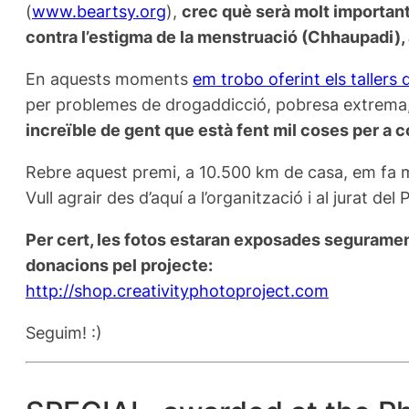
(
www.beartsy.org
),
crec què serà molt important 
contra l’estigma de la menstruació (Chhaupadi), a
En aquests moments
em trobo oferint els tallers 
per problemes de drogaddicció, pobresa extrema, b
increïble de gent que està fent mil coses per a con
Rebre aquest premi, a 10.500 km de casa, em fa molt
Vull agrair des d’aquí a l’organització i al jurat d
Per cert, les fotos estaran exposades segurament 
donacions pel projecte:
http://shop.creativityphotoproject.com
Seguim! :)