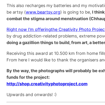
This also recharges my batteries and my motivati
be artsy (
www.beartsy.org
) is going to be,
I think
combat the stigma around menstruation (Chhaup
Right now I’m offeringthe Creativity Photo Proje
by drug addiction-related problems, extreme pove
doing a gazillion things to build, from art, a bet
Receiving this award at 10.500 km from home fills
From here I would like to thank the organisers an
By the way, the photographs will probably be exhi
funds for the project:
http://shop.creativityphotoproject.com
Upwards and onwards! :)