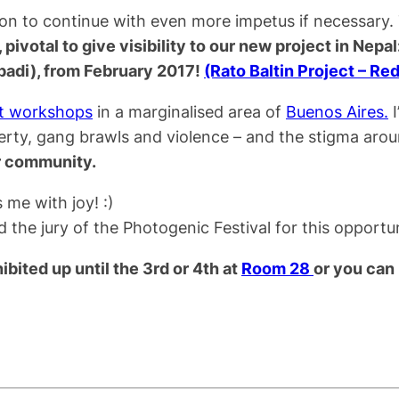
on to continue with even more impetus if necessary. 
, pivotal to give visibility to our new project in Nep
adi), from February 2017!
(Rato Baltin Project – Re
ct workshops
in a marginalised area of
Buenos Aires.
I
rty, gang brawls and violence – and the stigma arou
ter community.
 me with joy! :)
d the jury of the Photogenic Festival for this opport
bited up until the 3rd or 4th at
Room 28
or you can