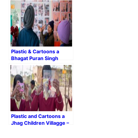
School For The Deaf –
#Pingalwara #Amristar
#IndiaCreativity
Plastic & Cartoons a
Bhagat Puran Singh
School For The Deaf –
#Pingalwara #Amristar
#IndiaCreativity
Plastic and Cartoons a
Jhag Children Villagge –
Rajasthan – i-india