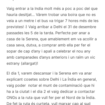
Vaig entrar a la India molt més a poc a poc del que
hauria desitjat… Vàrem trobar una boira que no es
veia a un metre i el bus va trigar 7 hores més de les
previstes! :) Vaig arribar a Delhi el 31 de desembre
passades les 5 de la tarda. Perfecte per anar a
casa de la Serena, que amablement em va acollir a
casa seva, dutxa, a comprar amb ella per fer el
sopar de cap d’any i apali a celebrar el nou any
amb campanades d’anys anteriors i un raïm un xic
estrany (allargat)!
El dia 1, varem descansar i la Serena em va anar
explicant cosetes sobre Delhi i La Índia en general,
vaig poder notar el munt de contaminació que hi
ha a la ciutat i el dia 2 el vaig dedicar a contactar
ONGs a la ruta que vull fer per el Nord de la Índia.
De fet la ruta és curteta, vull marxar cap al sud