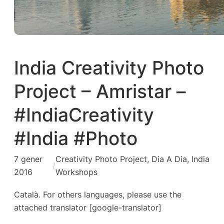
India Creativity Photo
Project – Amristar –
#IndiaCreativity
#India #Photo
7 gener
Creativity Photo Project
, 
Dia A Dia
, 
India
/
2016
Workshops
Català. For others languages, please use the
attached translator [google-translator]