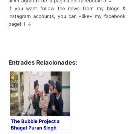
al «m’agrada» de la pàgina del facebook! :) ↓
If you want follow the news from my blogs &
Instagram accounts, you can «like» my facebook
page! :) ↓
Entrades Relacionades:
The Bubble Project a
Bhagat Puran Singh