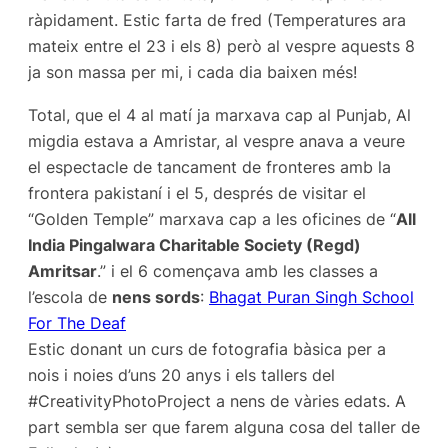
ràpidament. Estic farta de fred (Temperatures ara
mateix entre el 23 i els 8) però al vespre aquests 8
ja son massa per mi, i cada dia baixen més!
Total, que el 4 al matí ja marxava cap al Punjab, Al
migdia estava a Amristar, al vespre anava a veure
el espectacle de tancament de fronteres amb la
frontera pakistaní i el 5, després de visitar el
“Golden Temple” marxava cap a les oficines de “
All
India Pingalwara Charitable Society (Regd)
Amritsar
.” i el 6 començava amb les classes a
l’escola de
nens sords
:
Bhagat Puran Singh School
For The Deaf
Estic donant un curs de fotografia bàsica per a
nois i noies d’uns 20 anys i els tallers del
#CreativityPhotoProject a nens de vàries edats. A
part sembla ser que farem alguna cosa del taller de