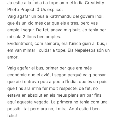
Ja estic a la Índia i a tope amb el India Creativity
Photo Project! :) Us explico:
Vaig agafar un bus a Kathmandu del govern Indi,
que és un xic més car que els altres, però vas
ample i segur. De fet, anava mig buit. Jo tenia per
mi sola 2 llocs ben amples.
Evidentment, com sempre, era l’única guiri al bus, i
em van mimar i cuidar a tope. Els Nepalesos són un
amor!
Vaig agafar el bus, primer per que era més
econòmic que el avió, i segon perquè vaig pensar
que així entrava poc a poc a l’Índia, que és un país
que fins ara m’ha fer molt respecte, de fet, no
estava en absolut en els meus plans arribar fins
aquí aquesta vegada. La primera ho tenia com una
possibilitat però ara no, i mira. Aquí estic i ben
feliç!