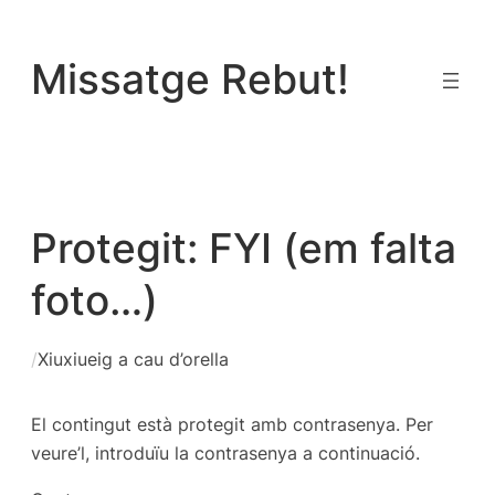
Vés
al
Missatge Rebut!
contingut
Protegit: FYI (em falta
foto…)
/
Xiuxiueig a cau d’orella
El contingut està protegit amb contrasenya. Per
veure’l, introduïu la contrasenya a continuació.