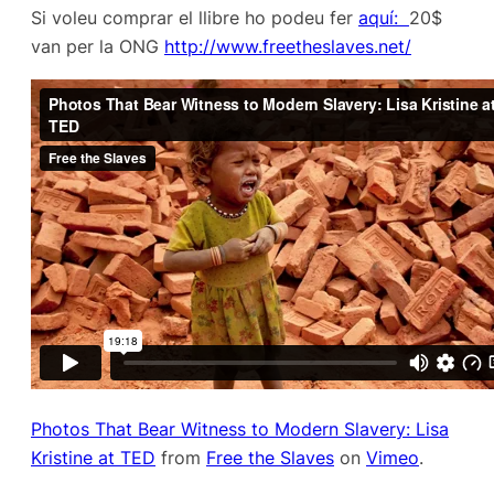
Si voleu comprar el llibre ho podeu fer
aquí:
20$
van per la ONG
http://www.freetheslaves.net/
Photos That Bear Witness to Modern Slavery: Lisa
Kristine at TED
from
Free the Slaves
on
Vimeo
.