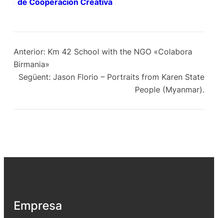
de Cooperación Creativa
Anterior:
Km 42 School with the NGO «Colabora
Birmania»
Següent:
Jason Florio – Portraits from Karen State
People (Myanmar).
Empresa