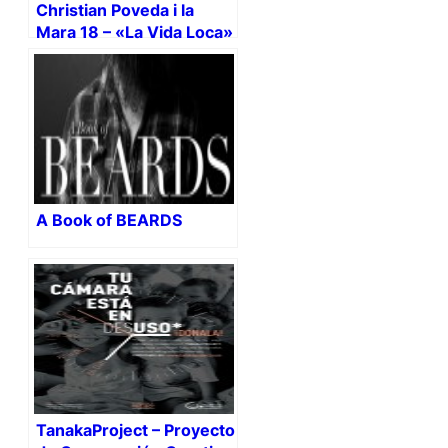
Christian Poveda i la
Mara 18 – «La Vida Loca»
A Book of BEARDS
TanakaProject – Proyecto