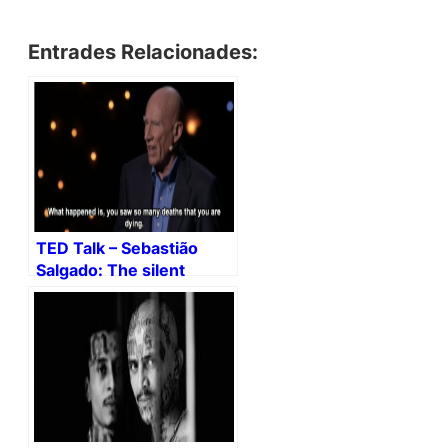
Entrades Relacionades:
TED Talk – Sebastião
Salgado: The silent
drama of photography