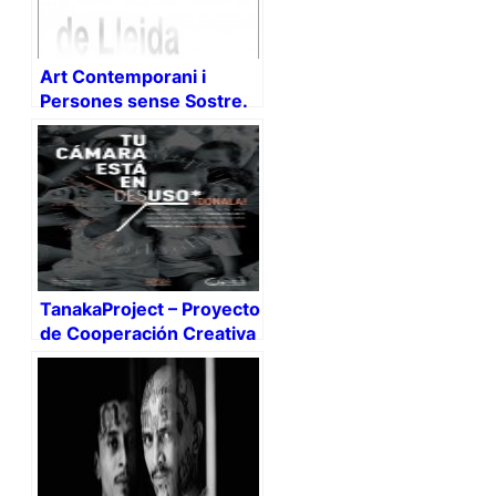
Art Contemporani i
Persones sense Sostre.
(il·luminant les ombres –
iluminando las sombras)
TanakaProject – Proyecto
de Cooperación Creativa