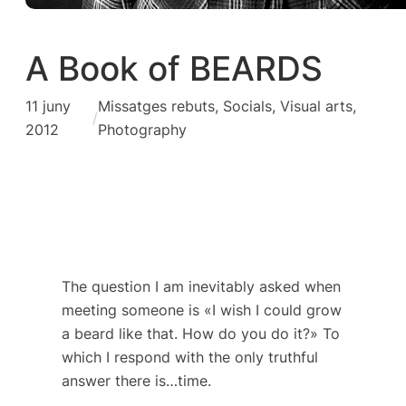
A Book of BEARDS
11 juny
Missatges rebuts
, 
Socials
, 
Visual arts,
/
2012
Photography
The question I am inevitably asked when
meeting someone is «I wish I could grow
a beard like that. How do you do it?» To
which I respond with the only truthful
answer there is…time.