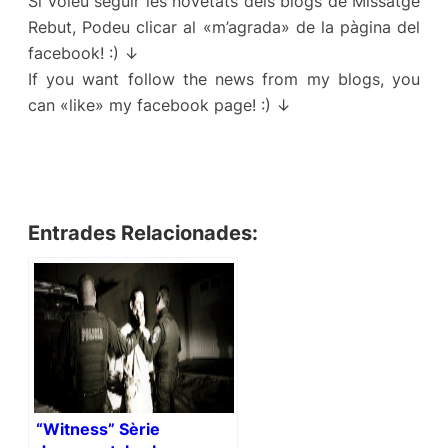
Si voleu seguir les novetats dels blogs de Missatge
Rebut, Podeu clicar al «m’agrada» de la pàgina del
facebook! :) ↓
If you want follow the news from my blogs, you
can «like» my facebook page! :) ↓
Entrades Relacionades:
“Witness” Sèrie