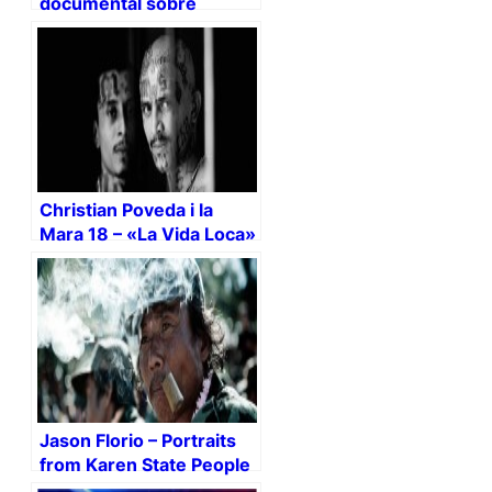
documental sobre
Fotògrafs de Guerra
(Videos)
Christian Poveda i la
Mara 18 – «La Vida Loca»
Jason Florio – Portraits
from Karen State People
(Myanmar).