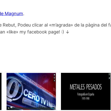
o de Magnum
.
e Rebut, Podeu clicar al «m’agrada» de la pàgina del 
can «like» my facebook page! :) ↓