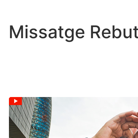
Vés
al
contingut
Missatge Rebut