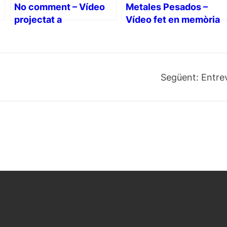
No comment – Vídeo
Metales Pesados –
projectat a
Vídeo fet en memòria
photoespaña 2014
de Jorge Rueda
Següent:
Entre