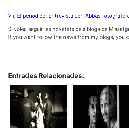
Via El periódico: Entrevista con Abbas fotógraf
Si voleu seguir les novetats dels blogs de Missatg
If you want follow the news from my blogs, you 
Entrades Relacionades: