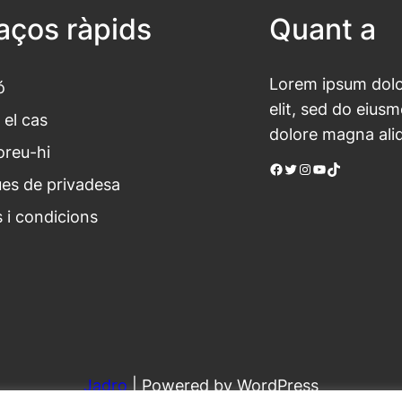
laços ràpids
Quant a
Lorem ipsum dolor
ó
elit, sed do eius
 el cas
dolore magna ali
oreu-hi
Facebook
Twitter
Instagram
YouTube
TikTok
ues de privadesa
 i condicions
Jadro
|
Powered by WordPress