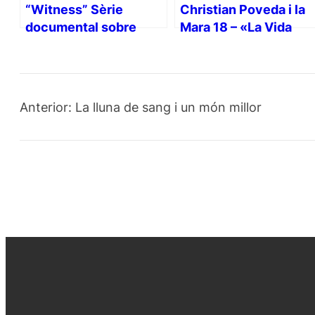
“Witness” Sèrie
Christian Poveda i la
documental sobre
Mara 18 – «La Vida
Fotògrafs de Guerra
Loca»
(Videos)
Anterior:
La lluna de sang i un món millor