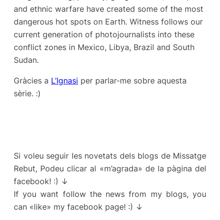
and ethnic warfare have created some of the most
dangerous hot spots on Earth. Witness follows our
current generation of photojournalists into these
conflict zones in Mexico, Libya, Brazil and South
Sudan.
Gràcies a
L’Ignasi
per parlar-me sobre aquesta
sèrie. :)
Si voleu seguir les novetats dels blogs de Missatge
Rebut, Podeu clicar al «m’agrada» de la pàgina del
facebook! :) ↓
If you want follow the news from my blogs, you
can «like» my facebook page! :) ↓