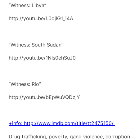
“Witness: Libya”
http://youtu.be/L0ojlG1_14A
“Witness: South Sudan”
http://youtu.be/1NIs0ehSuJ0
“Witness: Rio”
http://youtu.be/bEpWuVQDzjY
+info: http://www.imdb.com/title/tt2475150/
Drug trafficking, poverty, gang violence, corruption