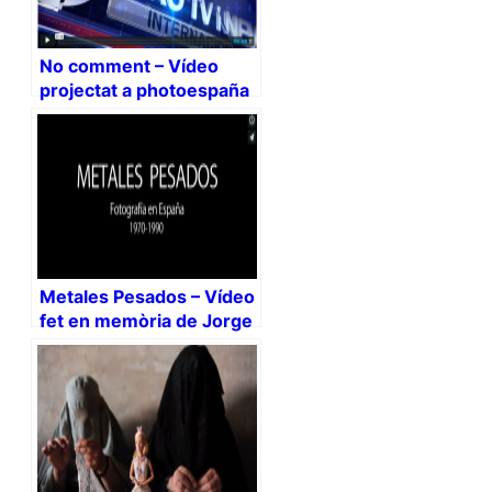
No comment – Vídeo
projectat a photoespaña
2014
Metales Pesados – Vídeo
fet en memòria de Jorge
Rueda