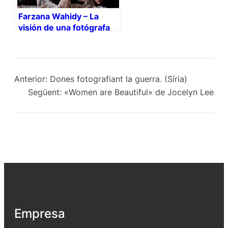
Farzana Wahidy – La
visión de una fotógrafa
afgana (+video)
Anterior:
Dones fotografiant la guerra. (Síria)
Següent:
«Women are Beautiful» de Jocelyn Lee
Empresa