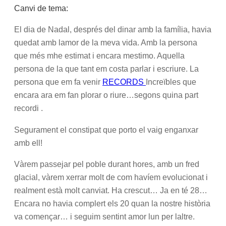
Canvi de tema:
El dia de Nadal, després del dinar amb la família, havia
quedat amb lamor de la meva vida. Amb la persona
que més mhe estimat i encara mestimo. Aquella
persona de la que tant em costa parlar i escriure. La
persona que em fa venir
RECORDS
Increïbles que
encara ara em fan plorar o riure…segons quina part
recordi .
Segurament el constipat que porto el vaig enganxar
amb ell!
Vàrem passejar pel poble durant hores, amb un fred
glacial, vàrem xerrar molt de com havíem evolucionat i
realment està molt canviat. Ha crescut… Ja en té 28…
Encara no havia complert els 20 quan la nostre història
va començar… i seguim sentint amor lun per laltre.