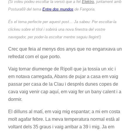
(Si voleu podeu escoltar la versió que a fet
Elektro
,
juntament amb
Postura69 del tema
Entre dos mundos
de Fangoria.
És el tema perfecte per aquest post… Ja sabeu:
Per escoltar-la
clickeu sobre el títol i sobrirà una nova finestra del vostre
navegador, per poder-la escoltar mentre seguiu llegint!)
Crec que feia al menys dos anys que no enganxava un
refredat com el que porto.
Vaig tornar diumenge de Ripoll que ja tossia un xic i
em notava carregada, Abans de pujar a casa em vaig
passar per casa de la Clau i després dunes copes de
cava vaig venir cap aquí, em vaig fer un bany calent i a
dormir.
El dilluns al matí, em vaig mig espantar; a mi em costa
molt agafar febre. La meva temperatura normal està al
voltant dels 35 graus i vaig arribar a 39 i mig. Ja em