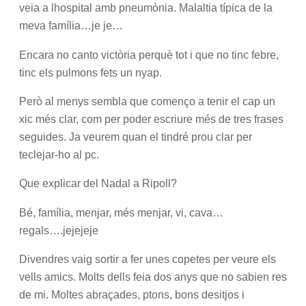
veia a lhospital amb pneumònia. Malaltia típica de la
meva família…je je…
Encara no canto victòria perquè tot i que no tinc febre,
tinc els pulmons fets un nyap.
Però al menys sembla que començo a tenir el cap un
xic més clar, com per poder escriure més de tres frases
seguides. Ja veurem quan el tindré prou clar per
teclejar-ho al pc.
Que explicar del Nadal a Ripoll?
Bé, família, menjar, més menjar, vi, cava…
regals….jejejeje
Divendres vaig sortir a fer unes copetes per veure els
vells amics. Molts dells feia dos anys que no sabien res
de mi. Moltes abraçades, ptons, bons desitjos i