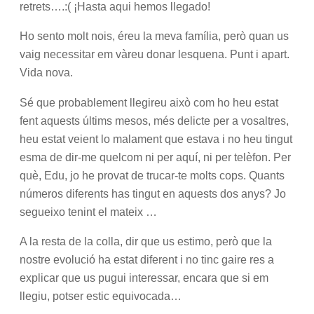
retrets….:( ¡Hasta aqui hemos llegado!
Ho sento molt nois, éreu la meva família, però quan us
vaig necessitar em vàreu donar lesquena. Punt i apart.
Vida nova.
Sé que probablement llegireu això com ho heu estat
fent aquests últims mesos, més delicte per a vosaltres,
heu estat veient lo malament que estava i no heu tingut
esma de dir-me quelcom ni per aquí, ni per telèfon. Per
què, Edu, jo he provat de trucar-te molts cops. Quants
números diferents has tingut en aquests dos anys? Jo
segueixo tenint el
mateix …
A la resta de la colla, dir que us estimo, però que la
nostre evolució ha estat diferent i no tinc gaire res a
explicar que us pugui interessar, encara que si em
llegiu, potser estic equivocada…