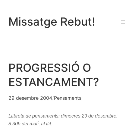
Vés
al
Missatge Rebut!
contingut
PROGRESSIÓ O
ESTANCAMENT?
29 desembre 2004
/
Pensaments
Llibreta de pensaments: dimecres 29 de desembre.
8.30h.del matí, al llit.