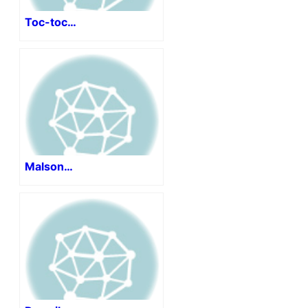
Toc-toc…
Malson…