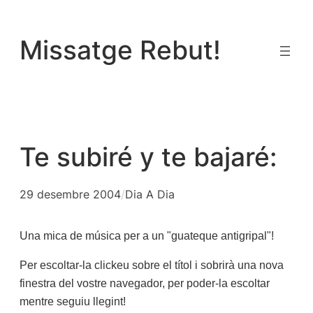
Vés
al
Missatge Rebut!
contingut
Te subiré y te bajaré:
29 desembre 2004
/
Dia A Dia
Una mica de música per a un "guateque antigripal"!
Per escoltar-la clickeu sobre el títol i sobrirà una nova
finestra del vostre navegador, per poder-la escoltar
mentre seguiu llegint!