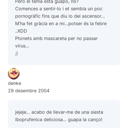
Però el tema està guapo, no?
Comences a sentir-lo i et sembla un poc
pornogràfic fins que diu lo del ascensor…
M’ha fet gràcia en a mi…potser és la febre
..XDD
Ptonets amb mascareta per no passar
virus…
;)
denke
29 desembre 2004
jejeje… acabo de llevar-me de una siesta
iboprufenica deliciosa… guapa la canço!