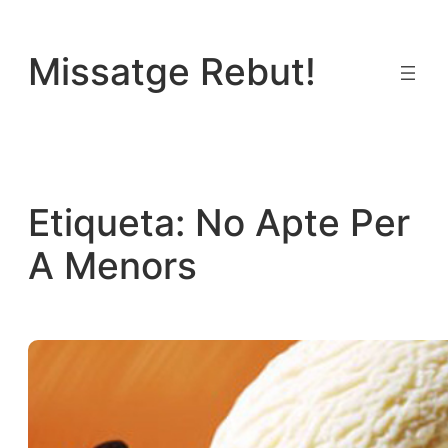
Vés
al
Missatge Rebut!
contingut
Etiqueta:
No Apte Per
A Menors