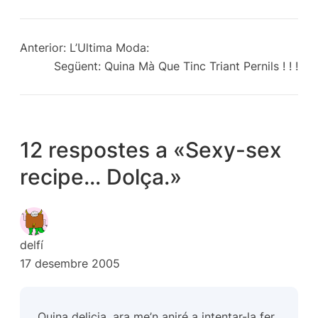
Anterior:
L’Ultima Moda:
Següent:
Quina Mà Que Tinc Triant Pernils ! ! !
12 respostes a «Sexy-sex
recipe… Dolça.»
delfí
17 desembre 2005
Quina delicia, ara me’n aniré a intentar-la fer,