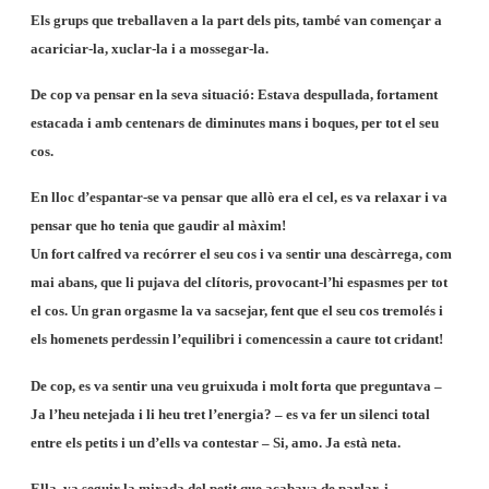
Els grups que treballaven a la part dels pits, també van començar a
acariciar-la, xuclar-la i a mossegar-la.
De cop va pensar en la seva situació: Estava despullada, fortament
estacada i amb centenars de diminutes mans i boques, per tot el seu
cos.
En lloc d’espantar-se va pensar que allò era el cel, es va relaxar i va
pensar que ho tenia que gaudir al màxim!
Un fort calfred va recórrer el seu cos i va sentir una descàrrega, com
mai abans, que li pujava del clítoris, provocant-l’hi espasmes per tot
el cos. Un gran orgasme la va sacsejar, fent que el seu cos tremolés i
els homenets perdessin l’equilibri i comencessin a caure tot cridant!
De cop, es va sentir una veu gruixuda i molt forta que preguntava –
Ja l’heu netejada i li heu tret l’energia? – es va fer un silenci total
entre els petits i un d’ells va contestar – Si, amo. Ja està neta.
Ella, va seguir la mirada del petit que acabava de parlar, i