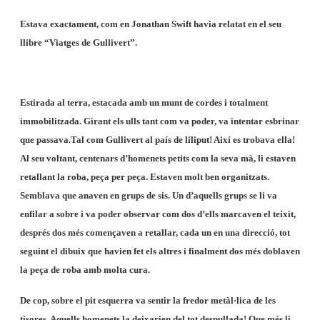
Estava exactament, com en Jonathan Swift havia relatat en el seu
llibre “Viatges de Gullivert”.
Estirada al terra, estacada amb un munt de cordes i totalment
immobilitzada. Girant els ulls tant com va poder, va intentar esbrinar
que passava.
Tal com Gullivert al país de liliput! Així es trobava ella!
Al seu voltant, centenars d’homenets petits com la seva mà, li estaven
retallant la roba, peça per peça. Estaven molt ben organitzats.
Semblava que anaven en grups de sis. Un d’aquells grups se li va
enfilar a sobre i va poder observar com dos d’ells marcaven el teixit,
després dos més començaven a retallar, cada un en una direcció, tot
seguint el dibuix que havien fet els altres i finalment dos més doblaven
la peça de roba amb molta cura.
De cop, sobre el pit esquerra va sentir la fredor metàl·lica de les
tisores. Aquells homenets la deixarien del tot despullada! Que més li