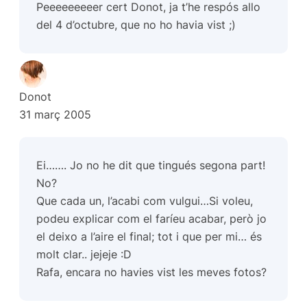
Peeeeeeeeer cert Donot, ja t’he respós allo
del 4 d’octubre, que no ho havia vist ;)
Donot
31 març 2005
Ei……. Jo no he dit que tingués segona part!
No?
Que cada un, l’acabi com vulgui…Si voleu,
podeu explicar com el faríeu acabar, però jo
el deixo a l’aire el final; tot i que per mi… és
molt clar.. jejeje :D
Rafa, encara no havies vist les meves fotos?