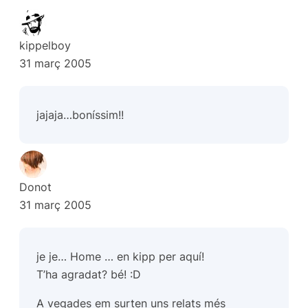
kippelboy
31 març 2005
jajaja…boníssim!!
Donot
31 març 2005
je je… Home … en kipp per aquí!
T’ha agradat? bé! :D
A vegades em surten uns relats més