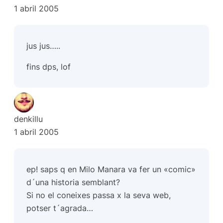
1 abril 2005
jus jus…..
fins dps, lof
denkillu
1 abril 2005
ep! saps q en Milo Manara va fer un «comic»
d´una historia semblant?
Si no el coneixes passa x la seva web,
potser t´agrada…