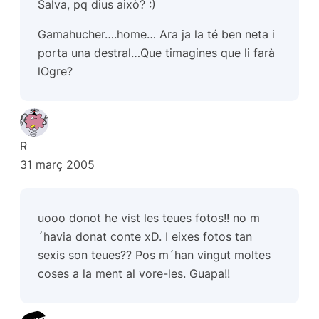
Salva, pq dius això? :)
Gamahucher….home… Ara ja la té ben neta i
porta una destral…Que timagines que li farà
lOgre?
R
31 març 2005
uooo donot he vist les teues fotos!! no m
´havia donat conte xD. I eixes fotos tan
sexis son teues?? Pos m´han vingut moltes
coses a la ment al vore-les. Guapa!!