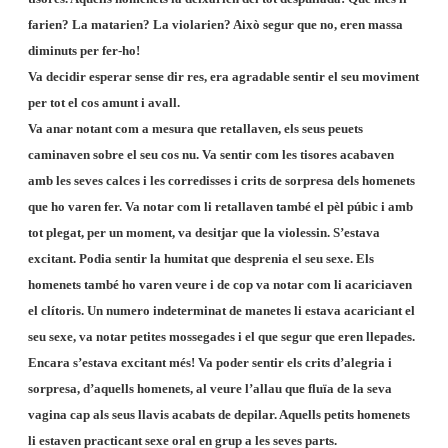
farien? La matarien? La violarien? Això segur que no, eren massa
diminuts per fer-ho!
Va decidir esperar sense dir res, era agradable sentir el seu moviment
per tot el cos amunt i avall.
Va anar notant com a mesura que retallaven, els seus peuets
caminaven sobre el seu cos nu. Va sentir com les tisores acabaven
amb les seves calces i les corredisses i crits de sorpresa dels homenets
que ho varen fer. Va notar com li retallaven també el pèl púbic i amb
tot plegat, per un moment, va desitjar que la violessin. S’estava
excitant. Podia sentir la humitat que desprenia el seu sexe. Els
homenets també ho varen veure i de cop va notar com li acariciaven
el clítoris. Un numero indeterminat de manetes li estava acariciant el
seu sexe, va notar petites mossegades i el que segur que eren llepades.
Encara s’estava excitant més! Va poder sentir els crits d’alegria i
sorpresa, d’aquells homenets, al veure l’allau que fluïa de la seva
vagina cap als seus llavis acabats de depilar. Aquells petits homenets
li estaven practicant sexe oral en grup a les seves parts.