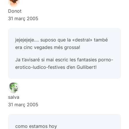
Donot
31 març 2005
jejejejeje…. suposo que la «destral» també
era cinc vegades més grossa!
Ja t’avisaré si mai escric les fantasies porno-
erotico-ludico-festives d’en Gullibert!
salva
31 març 2005
como estamos hoy