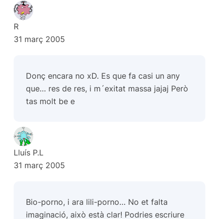
R
31 març 2005
Donç encara no xD. Es que fa casi un any
que… res de res, i m´exitat massa jajaj Però
tas molt be e
Lluís P.L
31 març 2005
Bio-porno, i ara lili-porno… No et falta
imaginació, això està clar! Podries escriure