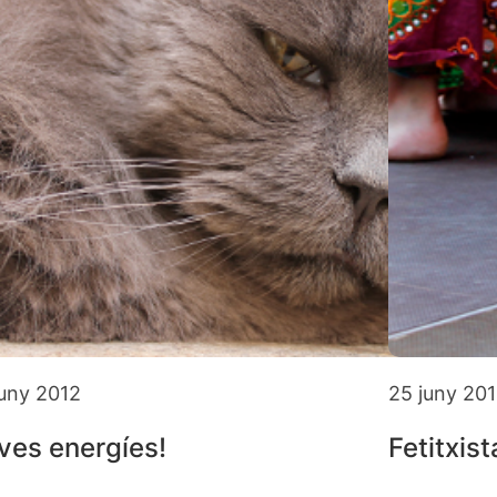
juny 2012
25 juny 20
ves energíes!
Fetitxis