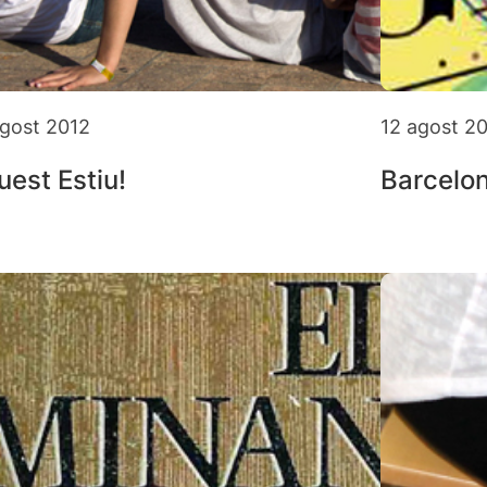
agost 2012
12 agost 2
est Estiu!
Barcelon