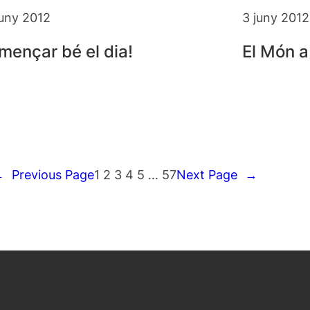
juny 2012
3 juny 2012
mençar bé el dia!
El Món 
←
Previous Page
1
2
3
4
5
…
57
Next Page
→