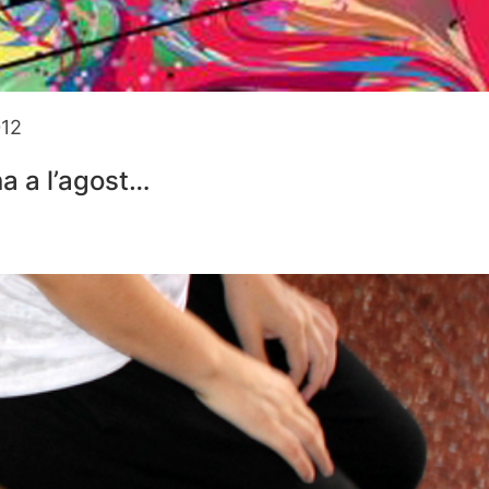
012
a a l’agost…