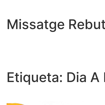
Vés
al
contingut
Missatge Rebut
Etiqueta:
Dia A 