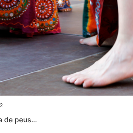
12
ta de peus…