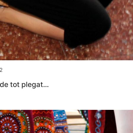
12
t de tot plegat…