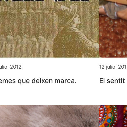
uliol 2012
12 juliol 20
emes que deixen marca.
El senti