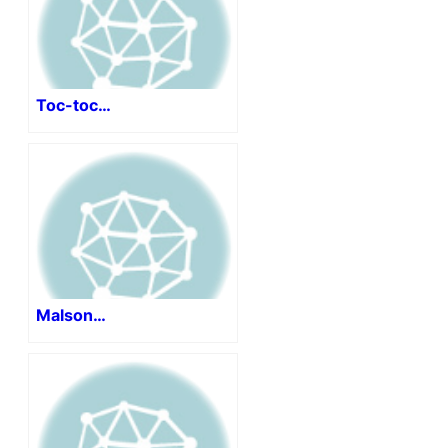
Toc-toc…
Malson…