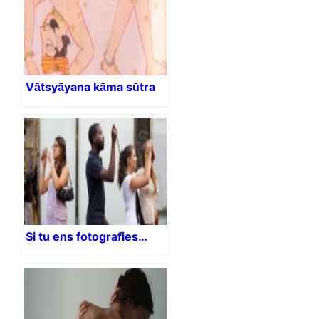
Vātsyāyana kāma sūtra
Si tu ens fotografies…