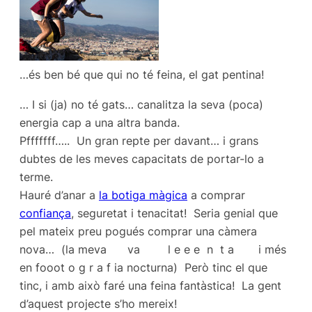
…és ben bé que qui no té feina, el gat pentina!
… I si (ja) no té gats… canalitza la seva (poca)
energia cap a una altra banda.
Pfffffff….. Un gran repte per davant… i grans
dubtes de les meves capacitats de portar-lo a
terme.
Hauré d’anar a
la botiga màgica
a comprar
confiança
, seguretat i tenacitat! Seria genial que
pel mateix preu pogués comprar una càmera
nova… (la meva va l e e e n t a i més
en fooot o g r a f ia nocturna) Però tinc el que
tinc, i amb això faré una feina fantàstica! La gent
d’aquest projecte s’ho mereix!