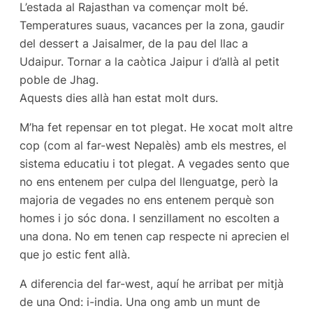
L’estada al Rajasthan va començar molt bé.
Temperatures suaus, vacances per la zona, gaudir
del dessert a Jaisalmer, de la pau del llac a
Udaipur. Tornar a la caòtica Jaipur i d’allà al petit
poble de Jhag.
Aquests dies allà han estat molt durs.
M’ha fet repensar en tot plegat. He xocat molt altre
cop (com al far-west Nepalès) amb els mestres, el
sistema educatiu i tot plegat. A vegades sento que
no ens entenem per culpa del llenguatge, però la
majoria de vegades no ens entenem perquè son
homes i jo sóc dona. I senzillament no escolten a
una dona. No em tenen cap respecte ni aprecien el
que jo estic fent allà.
A diferencia del far-west, aquí he arribat per mitjà
de una Ond: i-india. Una ong amb un munt de