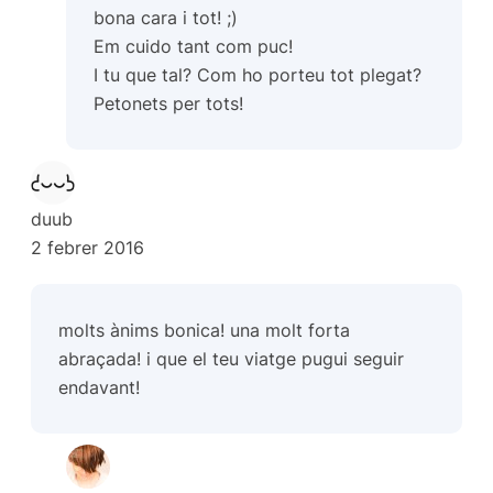
bona cara i tot! ;)
Em cuido tant com puc!
I tu que tal? Com ho porteu tot plegat?
Petonets per tots!
duub
2 febrer 2016
molts ànims bonica! una molt forta
abraçada! i que el teu viatge pugui seguir
endavant!