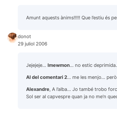
Amunt aquests ànims!!!!! Que l’estiu és pe
donot
29 juliol 2006
Jejejeje…
lmewmon
… no estic deprimida
Al del comentari 2
… me les menjo… però 
Alexandre
, A l’alba… Jo també trobo fo
Sol ser al capvespre quan ja no me’n qu