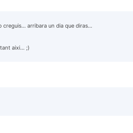
o creguis… arribara un dia que diras…
tant aixi… ;)