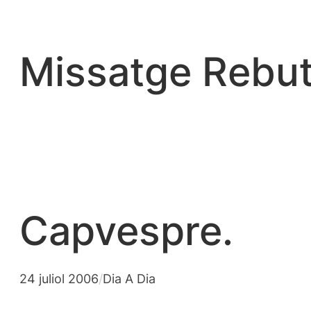
Vés
al
contingut
Missatge Rebut
Capvespre.
24 juliol 2006
/
Dia A Dia