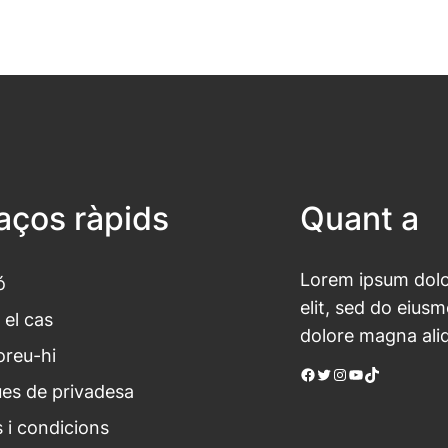
laços ràpids
Quant a
Lorem ipsum dolor
ó
elit, sed do eius
 el cas
dolore magna ali
oreu-hi
Facebook
Twitter
Instagram
YouTube
TikTok
ues de privadesa
 i condicions