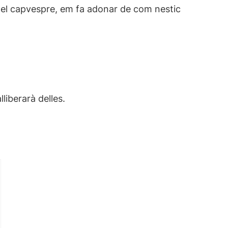
 del capvespre, em fa adonar de com nestic
iberarà delles.