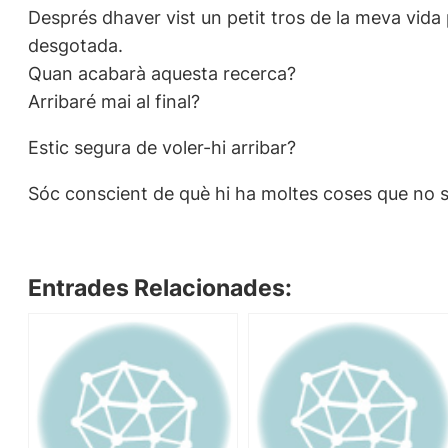
Després dhaver vist un petit tros de la meva vida
desgotada.
Quan acabarà aquesta recerca?
Arribaré mai al final?
Estic segura de voler-hi arribar?
Sóc conscient de què hi ha moltes coses que no sé s
Entrades Relacionades: