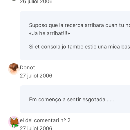
26 juliol 2006
Suposo que la recerca arribara quan tu h
«Ja he arribat!!!»
Si et consola jo tambe estic una mica bas
Donot
27 juliol 2006
Em començo a sentir esgotada……
el del comentari nº 2
27 juliol 2006