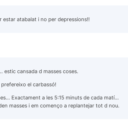
r estar atabalat i no per depressions!!
… estic cansada d masses coses.
prefereixo el carbassó!
rces… Exactament a les 5:15 minuts de cada matí…
eden masses i em començo a replantejar tot d nou.