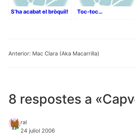
S’ha acabat el bròquil!
Toc-toc…
Anterior:
Mac Clara (Aka Macarrilla)
8 respostes a «Capv
ral
24 juliol 2006