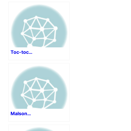
Toc-toc…
Malson…