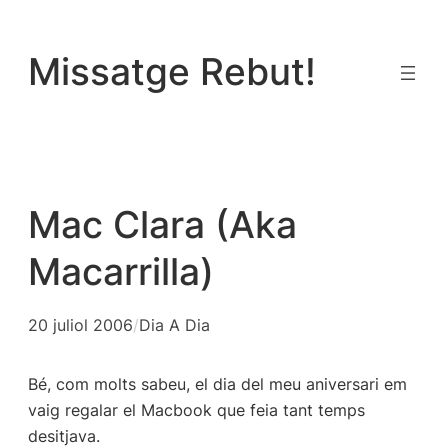
Vés
al
Missatge Rebut!
contingut
Mac Clara (Aka
Macarrilla)
20 juliol 2006
/
Dia A Dia
Bé, com molts sabeu, el dia del meu aniversari em
vaig regalar el Macbook que feia tant temps
desitjava.