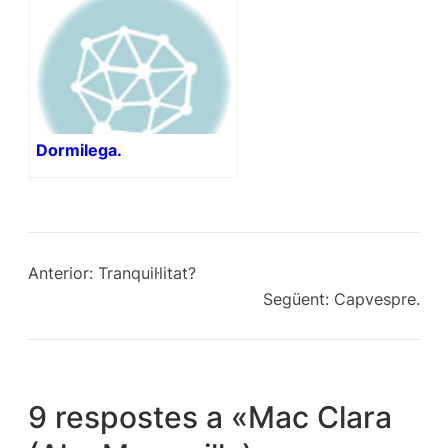
Dormilega.
Anterior:
Tranquil·litat?
Següent:
Capvespre.
9 respostes a «Mac Clara