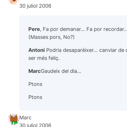
30 juliol 2006
Pere
, Fa por demanar… Fa por recordar… 
(Masses pors, No?)
Antoni
Podria desaparèixer… canviar de ciu
ser més feliç.
Marc
Gaudeix del dia…
Ptons
Ptons
Marc
30 juliol 2006