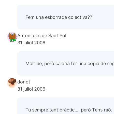
Fem una esborrada colectiva??
Antoni des de Sant Pol
31 juliol 2006
Molt bé, però caldria fer una còpia de se
donot
31 juliol 2006
Tu sempre tant pràctic…. però Tens raó. Q