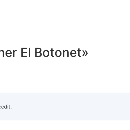
mer El Botonet»
edit.