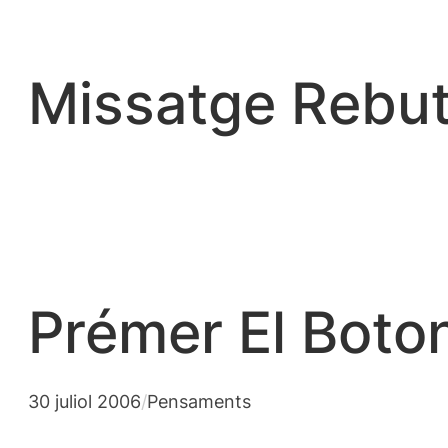
Vés
al
contingut
Missatge Rebut
Prémer El Boto
30 juliol 2006
/
Pensaments