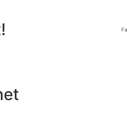
!
Fa
net