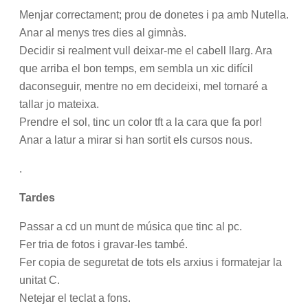
Menjar correctament; prou de donetes i pa amb Nutella.
Anar al menys tres dies al gimnàs.
Decidir si realment vull deixar-me el cabell llarg. Ara
que arriba el bon temps, em sembla un xic difícil
daconseguir, mentre no em decideixi, mel tornaré a
tallar jo mateixa.
Prendre el sol, tinc un color tft a la cara que fa por!
Anar a latur a mirar si han sortit els cursos nous.
.
Tardes
Passar a cd un munt de música que tinc al pc.
Fer tria de fotos i gravar-les també.
Fer copia de seguretat de tots els arxius i formatejar la
unitat C.
Netejar el teclat a fons.