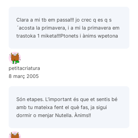
Clara a mi tb em passa!!! jo crec q es q s
´acosta la primavera, i a mi la primavera em
trastoka 1 miketa!!!Ptonets i ànims wpetona
petitacriatura
8 març 2005
Són etapes. L’important és que et sentis bé
amb tu mateixa fent el què fas, ja sigui
dormir o menjar Nutella. Ànims!!