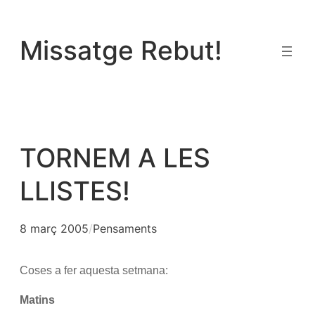
Vés
al
Missatge Rebut!
contingut
TORNEM A LES
LLISTES!
8 març 2005
/
Pensaments
Coses a fer aquesta setmana:
Matins