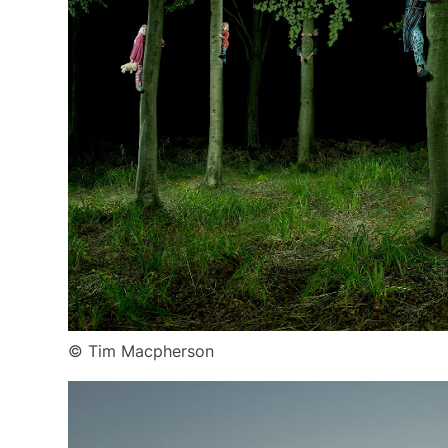
© Tim Macpherson