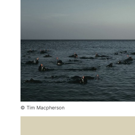
© Tim Macpherson