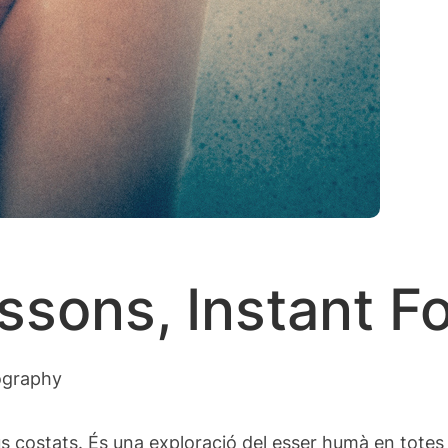
sons, Instant For
tography
us
costats. És una exploració del esser humà en totes 