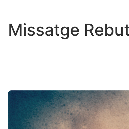
Vés
al
contingut
Missatge Rebut