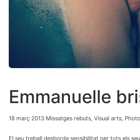
Emmanuelle bris
18 març 2013
/
Missatges rebuts
, 
Visual arts, Pho
El seu
treball
desborda
sensibilitat
per
tots els se