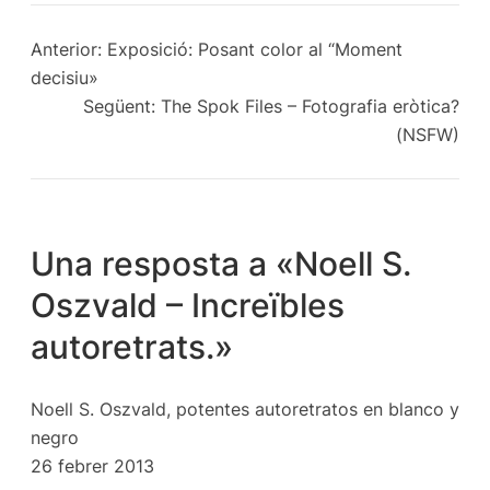
Anterior:
Exposició: Posant color al “Moment
decisiu»
Següent:
The Spok Files – Fotografia eròtica?
(NSFW)
Una resposta a «Noell S.
Oszvald – Increïbles
autoretrats.»
Noell S. Oszvald, potentes autoretratos en blanco y
negro
26 febrer 2013