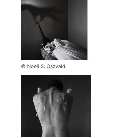
© Noell S. Oszvald