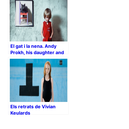
El gat i la nena. Andy
Prokh, his daughter and
their kitty
Els retrats de Vivian
Keulards