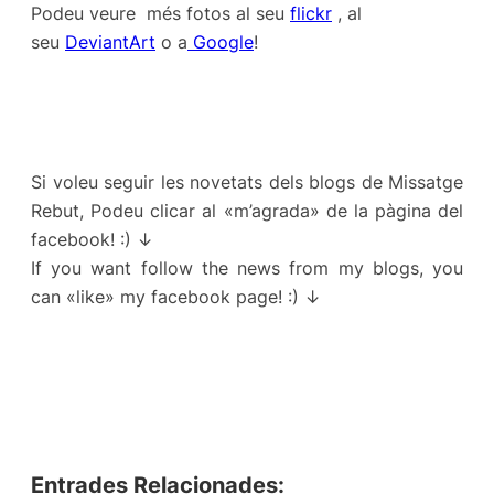
Podeu veure més fotos al seu
flickr
, al
seu
DeviantArt
o a
Google
!
Si voleu seguir les novetats dels blogs de Missatge
Rebut, Podeu clicar al «m’agrada» de la pàgina del
facebook! :) ↓
If you want follow the news from my blogs, you
can «like» my facebook page! :) ↓
Entrades Relacionades: