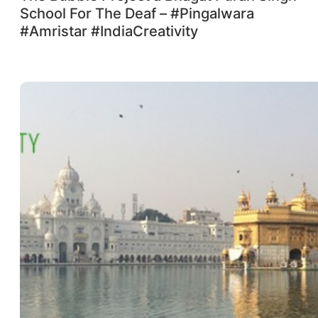
School For The Deaf – #Pingalwara
#Amristar #IndiaCreativity