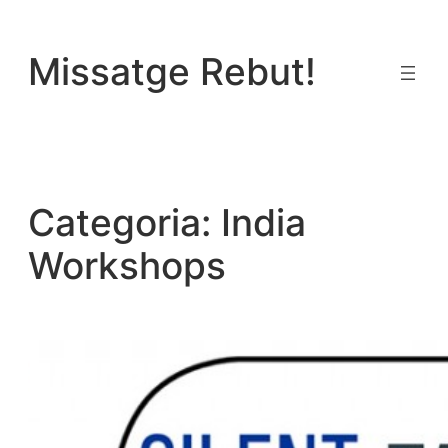
Vés
al
Missatge Rebut!
contingut
Categoria:
India
Workshops