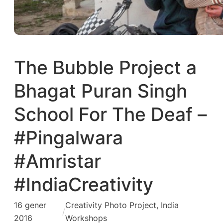
The Bubble Project a
Bhagat Puran Singh
School For The Deaf –
#Pingalwara
#Amristar
#IndiaCreativity
16 gener
Creativity Photo Project
, 
India
/
2016
Workshops