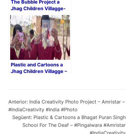
The Bubble Project a
Jhag Children Villagge-
Rajasthan – i-india
Plastic and Cartoons a
Jhag Children Villagge –
Rajasthan – i-india
Anterior:
India Creativity Photo Project – Amristar –
#IndiaCreativity #India #Photo
Següent:
Plastic & Cartoons a Bhagat Puran Singh
School For The Deaf – #Pingalwara #Amristar
#IndiaCreativity