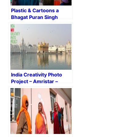
Plastic & Cartoons a
Bhagat Puran Singh
School For The Deaf –
#Pingalwara #Amristar
#IndiaCreativity
India Creativity Photo
Project – Amristar –
#IndiaCreativity #India
#Photo