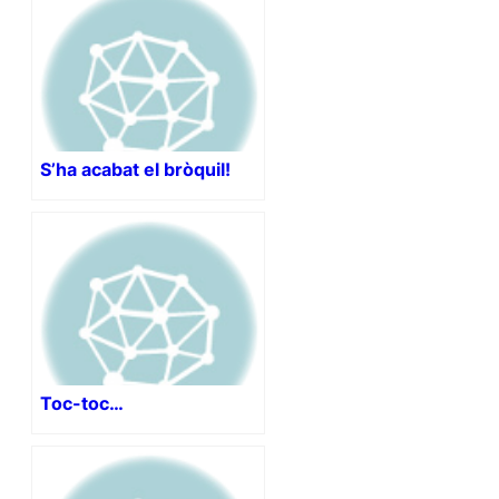
S’ha acabat el bròquil!
Toc-toc…