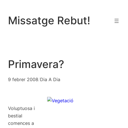
Vés
al
Missatge Rebut!
contingut
Primavera?
9 febrer 2008
/
Dia A Dia
Voluptuosa i
bestial
comences a