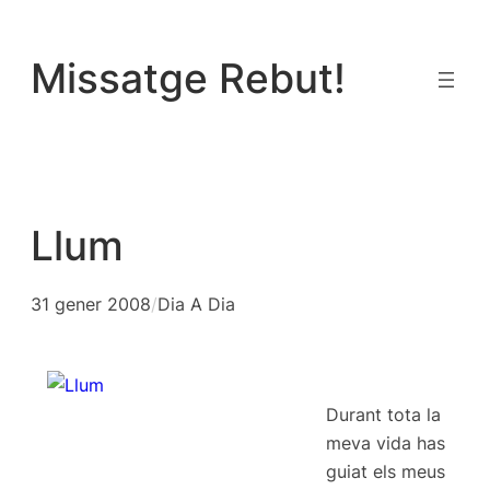
Vés
al
Missatge Rebut!
contingut
Llum
31 gener 2008
/
Dia A Dia
Durant tota la
meva vida has
guiat els meus