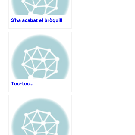
S’ha acabat el bròquil!
Toc-toc…