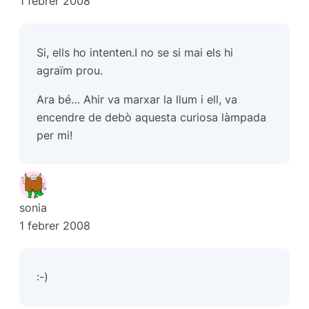
1 febrer 2008
Si, ells ho intenten.I no se si mai els hi
agraïm prou.
Ara bé… Ahir va marxar la llum i ell, va
encendre de debò aquesta curiosa làmpada
per mi!
sonia
1 febrer 2008
:-)